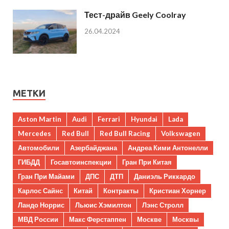
Тест-драйв Geely Coolray
26.04.2024
МЕТКИ
Aston Martin
Audi
Ferrari
Hyundai
Lada
Mercedes
Red Bull
Red Bull Racing
Volkswagen
Автомобили
Азербайджана
Андреа Кими Антонелли
ГИБДД
Госавтоинспекции
Гран При Китая
Гран При Майами
ДПС
ДТП
Даниэль Риккардо
Карлос Сайнс
Китай
Контракты
Кристиан Хорнер
Ландо Норрис
Льюис Хэмилтон
Лэнс Стролл
МВД России
Макс Ферстаппен
Москве
Москвы