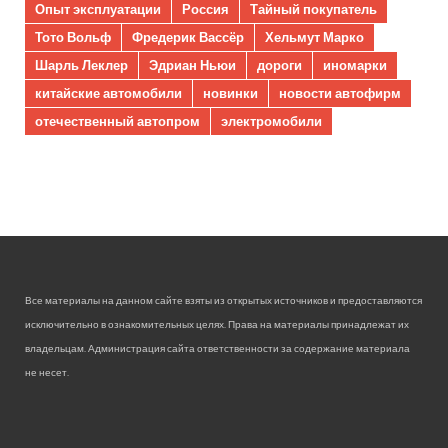
Опыт эксплуатации
Россия
Тайный покупатель
Тото Вольф
Фредерик Вассёр
Хельмут Марко
Шарль Леклер
Эдриан Ньюи
дороги
иномарки
китайские автомобили
новинки
новости автофирм
отечественный автопром
электромобили
Все материалы на данном сайте взяты из открытых источников и предоставляются
исключительно в ознакомительных целях. Права на материалы принадлежат их
владельцам. Администрация сайта ответственности за содержание материала
не несет.