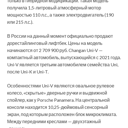
только в гибридной модификации. Такая модель
получила 1,5-литровый атмосферный мотор
мощностью 110 л.с., а также электродвигатель (190
или 215 л.с.).
В России на данный момент официально продают
дорестайлинговый лифтбек. Цены на модель
начинаются от 2 709 900 руб. Changan Uni-V —
компактный автомобиль, выпускающийся с 2021 года.
Uni-V является третьим автомобилем семейства Uni,
после Uni-K и Uni-T.
Особенностями Uni-V являются овальное рулевое
колесо, «скрытые» дверные ручки и выдвижной
спойлер, как у Porsche Panamera. На центральной
консоли находится 10,25-дюймовый сенсорный
экран, под которым расположен блок микроклимата.
Между передними креслами — двухэтажный