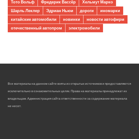
Тото Вольф
Фредерик Вассёр
Хельмут Марко
Шарль Леклер
Эдриан Ньюи
дороги
иномарки
китайские автомобили
новинки
новости автофирм
отечественный автопром
электромобили
Все материалы на данном сайте взяты из открытых источников и предоставляются
исключительно в ознакомительных целях. Права на материалы принадлежат их
владельцам. Администрация сайта ответственности за содержание материала
не несет.