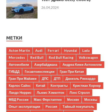
26.04.2024
МЕТКИ
Aston Martin
Audi
Ferrari
Hyundai
Lada
Mercedes
Red Bull
Red Bull Racing
Volkswagen
Автомобили
Азербайджана
Андреа Кими Антонелли
ГИБДД
Госавтоинспекции
Гран При Китая
Гран При Майами
ДПС
ДТП
Даниэль Риккардо
Карлос Сайнс
Китай
Контракты
Кристиан Хорнер
Ландо Норрис
Льюис Хэмилтон
Лэнс Стролл
МВД России
Макс Ферстаппен
Москве
Москвы
Опыт эксплуатации
Россия
Тайный покупатель