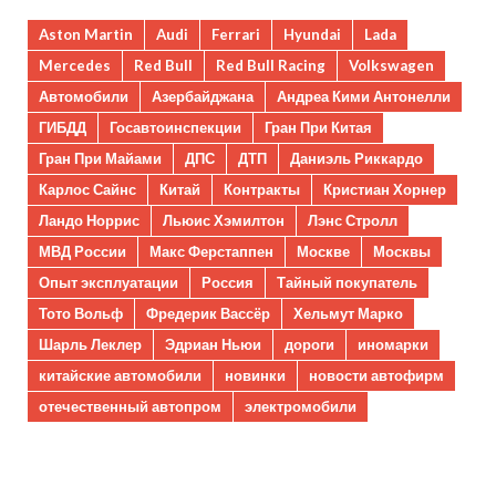
Aston Martin
Audi
Ferrari
Hyundai
Lada
Mercedes
Red Bull
Red Bull Racing
Volkswagen
Автомобили
Азербайджана
Андреа Кими Антонелли
ГИБДД
Госавтоинспекции
Гран При Китая
Гран При Майами
ДПС
ДТП
Даниэль Риккардо
Карлос Сайнс
Китай
Контракты
Кристиан Хорнер
Ландо Норрис
Льюис Хэмилтон
Лэнс Стролл
МВД России
Макс Ферстаппен
Москве
Москвы
Опыт эксплуатации
Россия
Тайный покупатель
Тото Вольф
Фредерик Вассёр
Хельмут Марко
Шарль Леклер
Эдриан Ньюи
дороги
иномарки
китайские автомобили
новинки
новости автофирм
отечественный автопром
электромобили