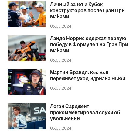
Личный зачет и Кубок
конструкторов после Гран При
Майами
06.05.2024
Ландо Норрис одержал первую
победу в Формуле 1 на Гран При
Майами
06.05.2024
Мартин Брандл: Red Bull
переживет уход Эдриана Ньюи
05.05.2024
Логан Сарджент
прокомментировал слухи об
увольнении
05.05.2024