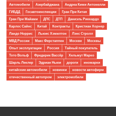
Автомобили
Азербайджана
Андреа Кими Антонелли
ГИБДД
Госавтоинспекции
Гран При Китая
Гран При Майами
ДПС
ДТП
Даниэль Риккардо
Карлос Сайнс
Китай
Контракты
Кристиан Хорнер
Ландо Норрис
Льюис Хэмилтон
Лэнс Стролл
МВД России
Макс Ферстаппен
Москве
Москвы
Опыт эксплуатации
Россия
Тайный покупатель
Тото Вольф
Фредерик Вассёр
Хельмут Марко
Шарль Леклер
Эдриан Ньюи
дороги
иномарки
китайские автомобили
новинки
новости автофирм
отечественный автопром
электромобили