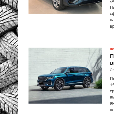
«
П
с
н
в
Н
П
в
Ос
По
15
с
вы
ан
п