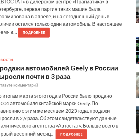
АВТОСТАТ» в дилерском центре «Прагматика» в
етербурге, первая партия таких машин была
формирована в апреле, и на сегодняшний день в
аличии остался только один автомобиль. В настоящее
ремя в…
ПОДРОБНЕЕ
ОВОСТИ
родажи автомобилей Geely в России
ыросли почти в 3 раза
тавьте комментарий
 итогам марта этого года в России было продано
004 автомобиля китайской марки Geely. По
равнению с этим же месяцем 2023 года, продажи
росли в 2,9 раза. Об этом свидетельствуют данные
алитического агентства «Автостат». Больше всего в
ервый весенний месяц…
ПОДРОБНЕЕ