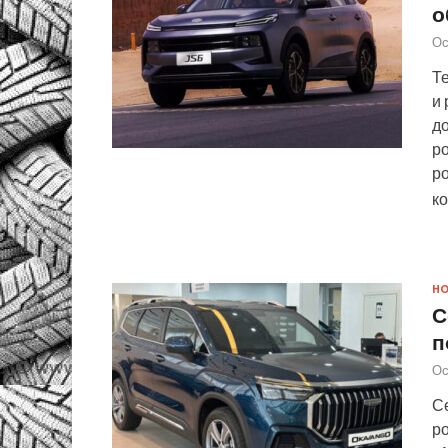
о
Ос
Те
и 
д
ро
ро
к
Н
С
п
Ос
С
ро