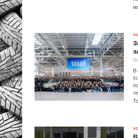
м
Н
З
э
Ос
В
SU
по
те
Т
Н
В