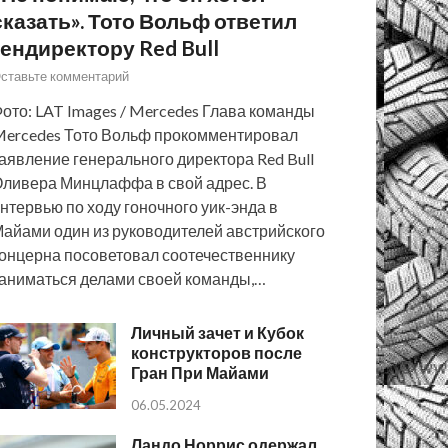
сказать». Тото Вольф ответил
гендиректору Red Bull
ставьте комментарий
ото: LAT Images / Mercedes Глава команды
ercedes Тото Вольф прокомментировал
аявление генерального директора Red Bull
ливера Минцлаффа в свой адрес. В
нтервью по ходу гоночного уик-энда в
айами один из руководителей австрийского
онцерна посоветовал соотечественнику
аниматься делами своей команды,…
Личный зачет и Кубок
конструкторов после
Гран При Майами
06.05.2024
Ландо Норрис одержал