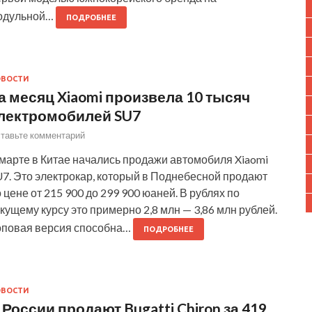
одульной…
ПОДРОБНЕЕ
ОВОСТИ
а месяц Xiaomi произвела 10 тысяч
лектромобилей SU7
тавьте комментарий
 марте в Китае начались продажи автомобиля Xiaomi
7. Это электрокар, который в Поднебесной продают
 цене от 215 900 до 299 900 юаней. В рублях по
кущему курсу это примерно 2,8 млн — 3,86 млн рублей.
оповая версия способна…
ПОДРОБНЕЕ
ОВОСТИ
 России продают Bugatti Chiron за 419