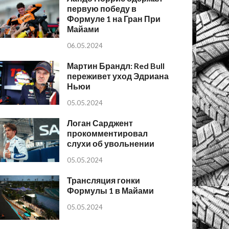
первую победу в
Формуле 1 на Гран При
Майами
06.05.2024
Мартин Брандл: Red Bull
переживет уход Эдриана
Ньюи
05.05.2024
Логан Сарджент
прокомментировал
слухи об увольнении
05.05.2024
Трансляция гонки
Формулы 1 в Майами
05.05.2024