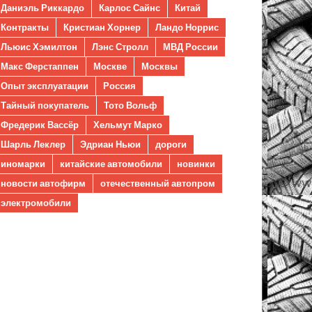
Даниэль Риккардо
Карлос Сайнс
Китай
Контракты
Кристиан Хорнер
Ландо Норрис
Льюис Хэмилтон
Лэнс Стролл
МВД России
Макс Ферстаппен
Москве
Москвы
Опыт эксплуатации
Россия
Тайный покупатель
Тото Вольф
Фредерик Вассёр
Хельмут Марко
Шарль Леклер
Эдриан Ньюи
дороги
иномарки
китайские автомобили
новинки
новости автофирм
отечественный автопром
электромобили