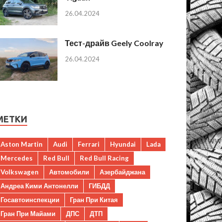
26.04.2024
Тест-драйв Geely Coolray
26.04.2024
МЕТКИ
Aston Martin
Audi
Ferrari
Hyundai
Lada
Mercedes
Red Bull
Red Bull Racing
Volkswagen
Автомобили
Азербайджана
Андреа Кими Антонелли
ГИБДД
Госавтоинспекции
Гран При Китая
Гран При Майами
ДПС
ДТП