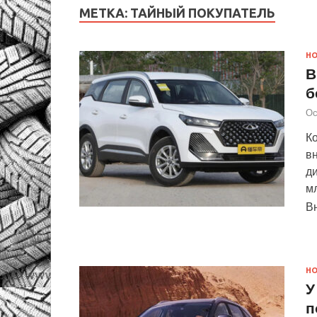
МЕТКА:
ТАЙНЫЙ ПОКУПАТЕЛЬ
Н
В
б
Ос
К
в
ди
мл
В
Н
У
п