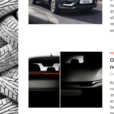
п
45
а
че
ко
Н
О
п
Ос
Ко
г
эл
аг
ба
п