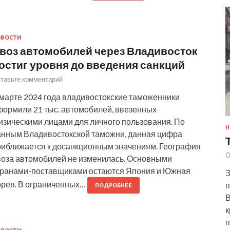
ОВОСТИ
воз автомобилей через Владивосток
остиг уровня до введения санкций
тавьте комментарий
 марте 2024 года владивостокские таможенники
формили 21 тыс. автомобилей, ввезенных
изическими лицами для личного пользования. По
Н
анным Владивостокской таможни, данная цифра
риближается к досанкционным значениям. География
О
воза автомобилей не изменилась. Основными
транами-поставщиками остаются Япония и Южная
З
орея. В ограниченных…
п
ПОДРОБНЕЕ
В
к
п