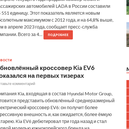
ассажирских автомобилей LADA в России составили
 551 единицу. Этот показатель является новым
бсолютным максимумом с 2012 года, и на 64,8% выше,
м в апреле 2023 года, сообщает пресс-служба
мпании. Всего за 4…
ПОДРОБНЕЕ
ОВОСТИ
бновлённый кроссовер Kia EV6
оказался на первых тизерах
тавьте комментарий
мпания Kia, входящая в состав Hyundai Motor Group,
отовится представить обновлённый среднеразмерный
ектрический кроссовер EV6: он получит более
рессивную внешность и, как ожидается, более ёмкую
тарею. Kia EV6 дебютировал три года назад и стал
ервой моделью южнокорейского бренда на