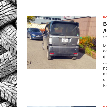
Н
В
д
Ос
В
о
ф
д
п
в
с
К