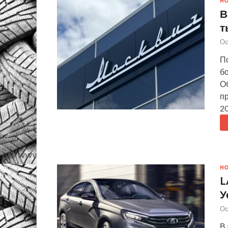
Н
В
т
Ос
П
бо
Об
пр
20
Н
L
У
Ос
В