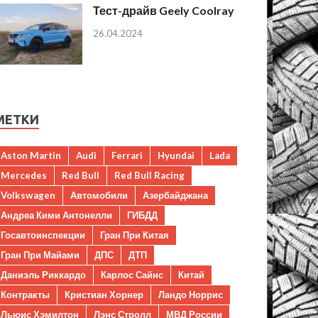
Тест-драйв Geely Coolray
26.04.2024
МЕТКИ
Aston Martin
Audi
Ferrari
Hyundai
Lada
Mercedes
Red Bull
Red Bull Racing
Volkswagen
Автомобили
Азербайджана
Андреа Кими Антонелли
ГИБДД
Госавтоинспекции
Гран При Китая
Гран При Майами
ДПС
ДТП
Даниэль Риккардо
Карлос Сайнс
Китай
Контракты
Кристиан Хорнер
Ландо Норрис
Льюис Хэмилтон
Лэнс Стролл
МВД России