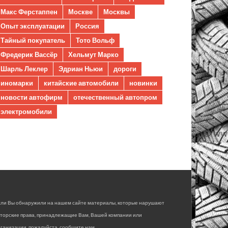
Макс Ферстаппен
Москве
Москвы
Опыт эксплуатации
Россия
Тайный покупатель
Тото Вольф
Фредерик Вассёр
Хельмут Марко
Шарль Леклер
Эдриан Ньюи
дороги
иномарки
китайские автомобили
новинки
новости автофирм
отечественный автопром
электромобили
сли Вы обнаружили на нашем сайте материалы, которые нарушают
вторские права, принадлежащие Вам, Вашей компании или
ганизации, пожалуйста, сообщите нам.