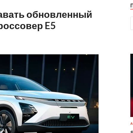
давать обновленный
россовер E5
А