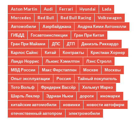
Aston Martin
Audi
Ferrari
Hyundai
Lada
Mercedes
Red Bull
Red Bull Racing
Volkswagen
Автомобили
Азербайджана
Андреа Кими Антонелли
ГИБДД
Госавтоинспекции
Гран При Китая
Гран При Майами
ДПС
ДТП
Даниэль Риккардо
Карлос Сайнс
Китай
Контракты
Кристиан Хорнер
Ландо Норрис
Льюис Хэмилтон
Лэнс Стролл
МВД России
Макс Ферстаппен
Москве
Москвы
Опыт эксплуатации
Россия
Тайный покупатель
Тото Вольф
Фредерик Вассёр
Хельмут Марко
Шарль Леклер
Эдриан Ньюи
дороги
иномарки
китайские автомобили
новинки
новости автофирм
отечественный автопром
электромобили