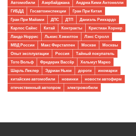
Автомобили
Азербайджана
Андреа Кими Антонелли
ГИБДД
Госавтоинспекции
Гран При Китая
Гран При Майами
ДПС
ДТП
Даниэль Риккардо
Карлос Сайнс
Китай
Контракты
Кристиан Хорнер
Ландо Норрис
Льюис Хэмилтон
Лэнс Стролл
МВД России
Макс Ферстаппен
Москве
Москвы
Опыт эксплуатации
Россия
Тайный покупатель
Тото Вольф
Фредерик Вассёр
Хельмут Марко
Шарль Леклер
Эдриан Ньюи
дороги
иномарки
китайские автомобили
новинки
новости автофирм
отечественный автопром
электромобили