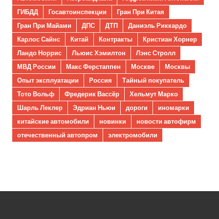
ГИБДД
Госавтоинспекции
Гран При Китая
Гран При Майами
ДПС
ДТП
Даниэль Риккардо
Карлос Сайнс
Китай
Контракты
Кристиан Хорнер
Ландо Норрис
Льюис Хэмилтон
Лэнс Стролл
МВД России
Макс Ферстаппен
Москве
Москвы
Опыт эксплуатации
Россия
Тайный покупатель
Тото Вольф
Фредерик Вассёр
Хельмут Марко
Шарль Леклер
Эдриан Ньюи
дороги
иномарки
китайские автомобили
новинки
новости автофирм
отечественный автопром
электромобили