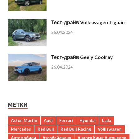
Тест-драйв Volkswagen Tiguan
26.04.2024
Тест-драйв Geely Coolray
26.04.2024
МЕТКИ
Aston Martin
Audi
Ferrari
Hyundai
Lada
Mercedes
Red Bull
Red Bull Racing
Volkswagen
Автомобили
Азербайджана
Андреа Кими Антонелли