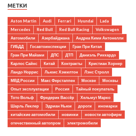
МЕТКИ
Aston Martin
Audi
Ferrari
Hyundai
Lada
Mercedes
Red Bull
Red Bull Racing
Volkswagen
Автомобили
Азербайджана
Андреа Кими Антонелли
ГИБДД
Госавтоинспекции
Гран При Китая
Гран При Майами
ДПС
ДТП
Даниэль Риккардо
Карлос Сайнс
Китай
Контракты
Кристиан Хорнер
Ландо Норрис
Льюис Хэмилтон
Лэнс Стролл
МВД России
Макс Ферстаппен
Москве
Москвы
Опыт эксплуатации
Россия
Тайный покупатель
Тото Вольф
Фредерик Вассёр
Хельмут Марко
Шарль Леклер
Эдриан Ньюи
дороги
иномарки
китайские автомобили
новинки
новости автофирм
отечественный автопром
электромобили