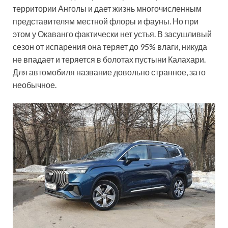
территории Анголы и дает жизнь многочисленным
представителям местной флоры и фауны. Но при
этом у Окаванго фактически нет устья. В засушливый
сезон от испарения она теряет до 95% влаги, никуда
не впадает и теряется в болотах пустыни Калахари.
Для автомобиля название довольно странное, зато
необычное.