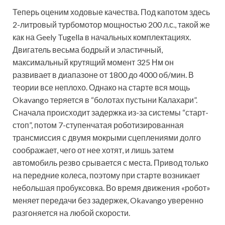
Теперь оценим ходовые качества. Под капотом здесь
2-литровый турбомотор мощностью 200 л.с., такой же
как на Geely Tugella в начальных комплектациях.
Двигатель весьма бодрый и эластичный,
максимальный крутящий момент 325 Нм он
развивает в диапазоне от 1800 до 4000 об/мин. В
теории все неплохо. Однако на старте вся мощь
Okavango теряется в “болотах пустыни Калахари”.
Сначала происходит задержка из-за системы “старт-
стоп”, потом 7-ступенчатая роботизированная
трансмиссия с двумя мокрыми сцеплениями долго
соображает, чего от нее хотят, и лишь затем
автомобиль резво срывается с места. Привод только
на передние колеса, поэтому при старте возникает
небольшая пробуксовка. Во время движения «робот»
меняет передачи без задержек, Okavango уверенно
разгоняется на любой скорости.