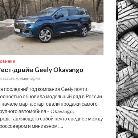
ОВИНКИ
Тест-драйв Geely Okavango
ставьте комментарий
а последний год компания Geely почти
олностью обновила модельный ряд в России.
 начале марта стартовали продажи самого
рупного автомобиля – Okavango,
редставляющего собой нечто среднее между
россовером и минивэном. …