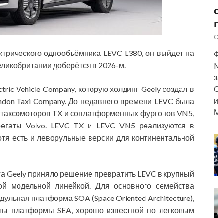
О
ктрического однообъёмника LEVC L380, он выйдет на
Ф
Великобритании доберётся в 2026-м.
M
з
tric Vehicle Company, которую холдинг Geely создал в
О
и
ondon Taxi Company. До недавнего времени LEVC была
М
 таксомоторов TX и соплатформенных фургонов VN5,
грегаты Volvo. LEVC TX и LEVC VN5 реализуются в
отя есть и леворульные версии для континентальной
га Geely приняло решение превратить LEVC в крупный
ой модельной линейкой. Для основного семейства
льная платформа SOA (Space Oriented Architecture),
нты платформы SEA, хорошо известной по легковым