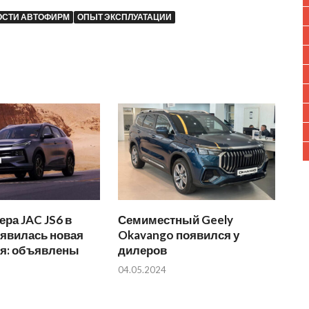
ОСТИ АВТОФИРМ
ОПЫТ ЭКСПЛУАТАЦИИ
ера JAC JS6 в
Семиместный Geely
оявилась новая
Okavango появился у
ия: объявлены
дилеров
04.05.2024