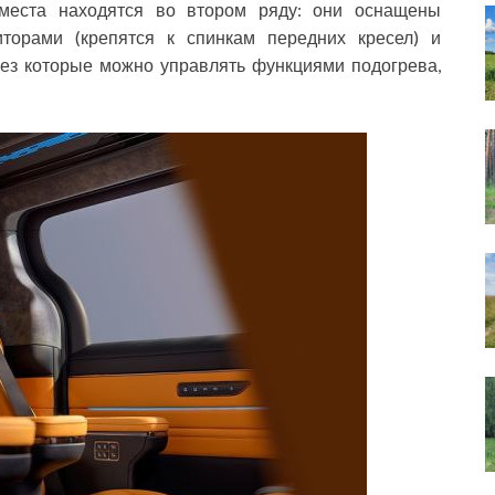
места находятся во втором ряду: они оснащены
торами (крепятся к спинкам передних кресел) и
рез которые можно управлять функциями подогрева,