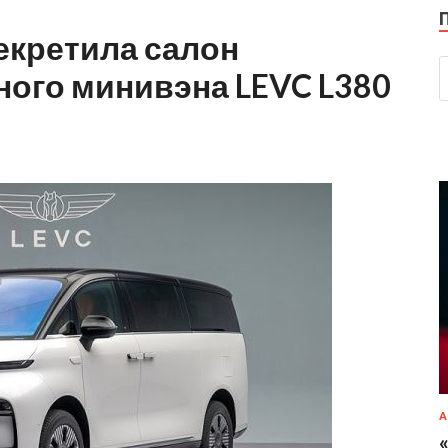
екретила салон
ного минивэна LEVC L380
А