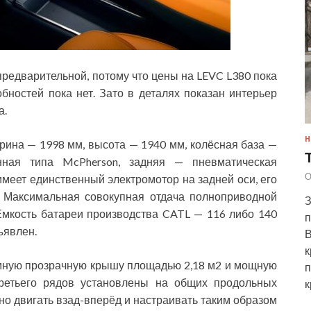
редварительной, потому что цены на LEVC L380 пока
бностей пока нет. Зато в деталях показан интерьер
а.
Н
рина — 1998 мм, высота — 1940 мм, колёсная база —
ная типа McPherson, задняя — пневматическая
О
меет единственный электромотор на задней оси, его
. Максимальная совокупная отдача полноприводной
З
 Ёмкость батареи производства CATL — 116 либо 140
п
бъявлен.
В
к
мную прозрачную крышу площадью 2,18 м2 и мощную
п
третьего рядов установлены на общих продольных
к
но двигать взад-вперёд и настраивать таким образом