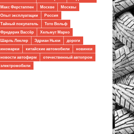
Макс Ферстаппен
Москве
Москвы
Опыт эксплуатации
Россия
Тайный покупатель
Тото Вольф
Фредерик Вассёр
Хельмут Марко
Шарль Леклер
Эдриан Ньюи
дороги
иномарки
китайские автомобили
новинки
новости автофирм
отечественный автопром
электромобили