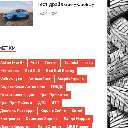
Тест-драйв Geely Coolray
26.04.2024
МЕТКИ
Aston Martin
Audi
Ferrari
Hyundai
Lada
Mercedes
Red Bull
Red Bull Racing
Volkswagen
Автомобили
Азербайджана
Андреа Кими Антонелли
ГИБДД
Госавтоинспекции
Гран При Китая
Гран При Майами
ДПС
ДТП
Даниэль Риккардо
Карлос Сайнс
Китай
Контракты
Кристиан Хорнер
Ландо Норрис
Льюис Хэмилтон
Лэнс Стролл
МВД России