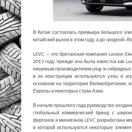
В Китае состоялась премьера большого эле
китайский рынок в этом году, а до «родной» 
LEVC — это британская компания London Elec
2013 году, прежде она была известна как L
нишевым производителем plug-in гибридных
в их конструкции используются узлы и а
основном на территории Великобритании, х
Европы и некоторых стран Азии.
В начале прошлого года руководство холдин
глобальный коммерческий бренд с широк
фургонов и минивэнов LEVC разработана моду
в которой используются некоторые элеме