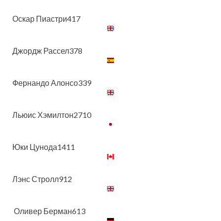
Оскар Пиастри417
Джордж Рассел378
Фернандо Алонсо339
Льюис Хэмилтон2710
Юки Цунода1411
Лэнс Стролл912
Оливер Берман613