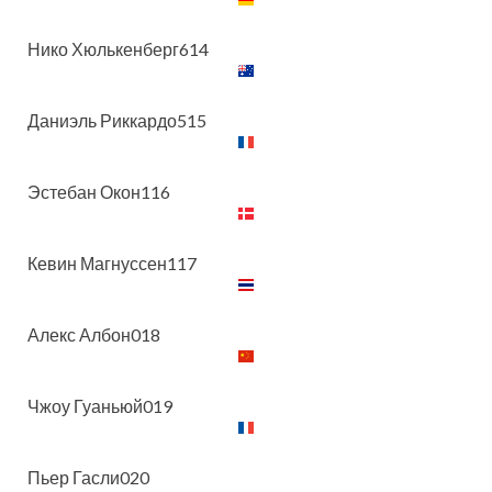
Нико Хюлькенберг614
Даниэль Риккардо515
Эстебан Окон116
Кевин Магнуссен117
Алекс Албон018
Чжоу Гуаньюй019
Пьер Гасли020