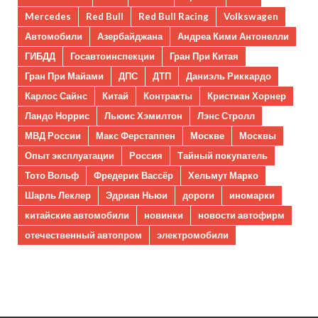
Mercedes
Red Bull
Red Bull Racing
Volkswagen
Автомобили
Азербайджана
Андреа Кими Антонелли
ГИБДД
Госавтоинспекции
Гран При Китая
Гран При Майами
ДПС
ДТП
Даниэль Риккардо
Карлос Сайнс
Китай
Контракты
Кристиан Хорнер
Ландо Норрис
Льюис Хэмилтон
Лэнс Стролл
МВД России
Макс Ферстаппен
Москве
Москвы
Опыт эксплуатации
Россия
Тайный покупатель
Тото Вольф
Фредерик Вассёр
Хельмут Марко
Шарль Леклер
Эдриан Ньюи
дороги
иномарки
китайские автомобили
новинки
новости автофирм
отечественный автопром
электромобили