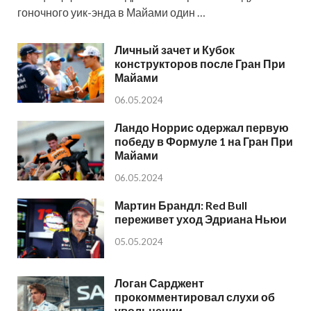
гоночного уик-энда в Майами один …
Личный зачет и Кубок
конструкторов после Гран При
Майами
06.05.2024
Ландо Норрис одержал первую
победу в Формуле 1 на Гран При
Майами
06.05.2024
Мартин Брандл: Red Bull
переживет уход Эдриана Ньюи
05.05.2024
Логан Сарджент
прокомментировал слухи об
увольнении