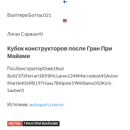
Валттери Боттас021
Логан Саржант0
Кубок конструкторов после Гран При
Майами
Поз.КонструкторОчки1Red
Bull2372Ferrari1893McLaren1244Mercedes645Aston
Martin426RB197Haas78Alpine19Williams010Kick-
Sauber0
Источник:
autosport.com.ru
МЕТКИ
ГРАН ПРИ МАЙАМИ