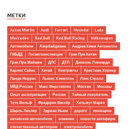
МЕТКИ
Aston Martin
Audi
Ferrari
Hyundai
Lada
Mercedes
Red Bull
Red Bull Racing
Volkswagen
Автомобили
Азербайджана
Андреа Кими Антонелли
ГИБДД
Госавтоинспекции
Гран При Китая
Гран При Майами
ДПС
ДТП
Даниэль Риккардо
Карлос Сайнс
Китай
Контракты
Кристиан Хорнер
Ландо Норрис
Льюис Хэмилтон
Лэнс Стролл
МВД России
Макс Ферстаппен
Москве
Москвы
Опыт эксплуатации
Россия
Тайный покупатель
Тото Вольф
Фредерик Вассёр
Хельмут Марко
Шарль Леклер
Эдриан Ньюи
дороги
иномарки
китайские автомобили
новинки
новости автофирм
отечественный автопром
электромобили