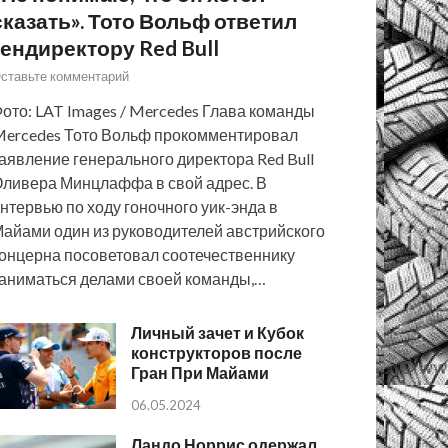
сказать». Тото Вольф ответил
гендиректору Red Bull
ставьте комментарий
ото: LAT Images / Mercedes Глава команды
ercedes Тото Вольф прокомментировал
аявление генерального директора Red Bull
ливера Минцлаффа в свой адрес. В
нтервью по ходу гоночного уик-энда в
айами один из руководителей австрийского
онцерна посоветовал соотечественнику
аниматься делами своей команды,…
Личный зачет и Кубок
конструкторов после
Гран При Майами
06.05.2024
Ландо Норрис одержал