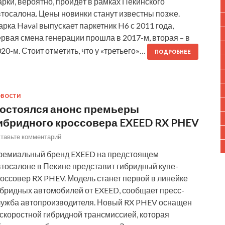
рки, вероятно, пройдёт в рамках Пекинского
тосалона. Цены новинки станут известны позже.
рка Haval выпускает паркетник H6 с 2011 года,
рвая смена генерации прошла в 2017-м, вторая – в
20-м. Стоит отметить, что у «третьего»…
ПОДРОБНЕЕ
ОВОСТИ
остоялся анонс премьеры
ибридного кроссовера EXEED RX PHEV
тавьте комментарий
ремиальный бренд EXEED на предстоящем
втосалоне в Пекине представит гибридный купе-
оссовер RX PHEV. Модель станет первой в линейке
ибридных автомобилей от EXEED, сообщает пресс-
лужба автопроизводителя. Новый RX PHEV оснащен
-скоростной гибридной трансмиссией, которая