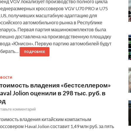
ренд VGV локализует производство полного цикла
реднеразмерных кроссоверов VGV U70 PRO и U75
LUS, получивших масштабную адаптацию для
оссийского автомобильного рынка в Республике
еларусь. Первая партия машинокомплектов была
спешно доставлена на производственную площадку
авода «Юнисон». Первую партию автомобилей будут
обирать…
ПОДРОБНЕЕ
ОВОСТИ
тоимость владения «бестселлером»
aval Jolion оценили в 298 тыс. руб. в
од
тавьте комментарий
тоимость владения китайским компактным
оссовером Haval Jolion составит 1,49 млн руб. за пять