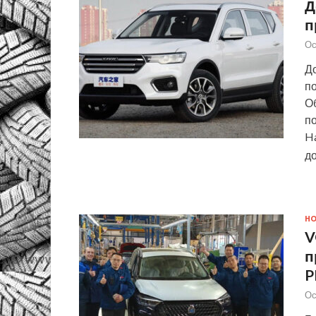
Д
п
Ос
До
п
Об
по
H
д
Н
V
п
P
Ос