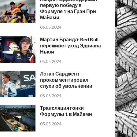
первую победу в
Формуле 1 на Гран При
Майами
06.05.2024
Мартин Брандл: Red Bull
переживет уход Эдриана
Ньюи
05.05.2024
Логан Сарджент
прокомментировал
слухи об увольнении
05.05.2024
Трансляция гонки
Формулы 1 в Майами
05.05.2024