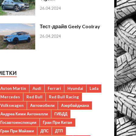
26.04.2024
Тест-драйв Geely Coolray
26.04.2024
МЕТКИ
Aston Martin
Audi
Ferrari
Hyundai
Lada
Mercedes
Red Bull
Red Bull Racing
Volkswagen
Автомобили
Азербайджана
Андреа Кими Антонелли
ГИБДД
Госавтоинспекции
Гран При Китая
Гран При Майами
ДПС
ДТП