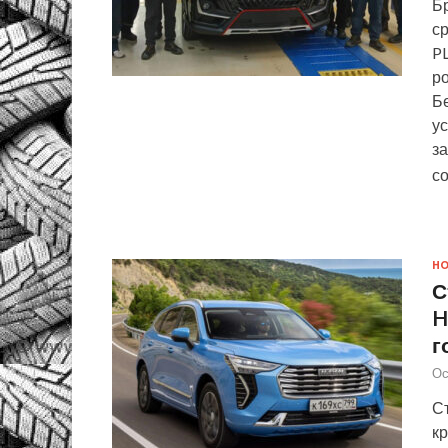
Б
с
P
р
Б
у
з
с
Н
С
H
г
Ос
С
кр