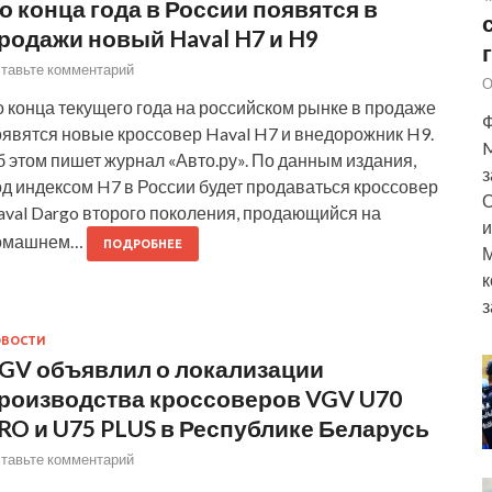
о конца года в России появятся в
родажи новый Haval H7 и H9
тавьте комментарий
О
 конца текущего года на российском рынке в продаже
Ф
оявятся новые кроссовер Haval H7 и внедорожник H9.
M
 этом пишет журнал «Авто.ру». По данным издания,
з
д индексом H7 в России будет продаваться кроссовер
О
aval Dargo второго поколения, продающийся на
и
омашнем…
ПОДРОБНЕЕ
М
к
з
ОВОСТИ
GV объявлил о локализации
роизводства кроссоверов VGV U70
RO и U75 PLUS в Республике Беларусь
тавьте комментарий