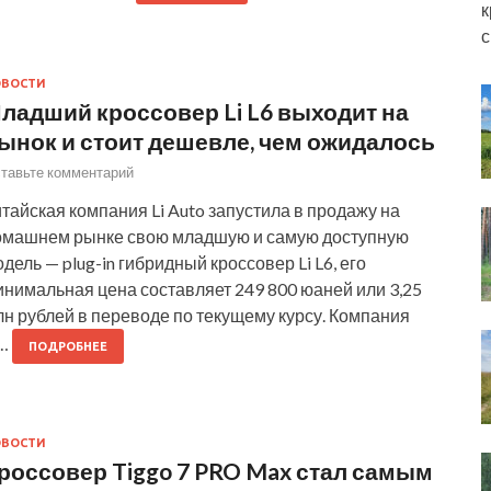
к
с
ОВОСТИ
ладший кроссовер Li L6 выходит на
ынок и стоит дешевле, чем ожидалось
тавьте комментарий
тайская компания Li Auto запустила в продажу на
омашнем рынке свою младшую и самую доступную
дель — plug-in гибридный кроссовер Li L6, его
инимальная цена составляет 249 800 юаней или 3,25
н рублей в переводе по текущему курсу. Компания
i…
ПОДРОБНЕЕ
ОВОСТИ
россовер Tiggo 7 PRO Max стал самым