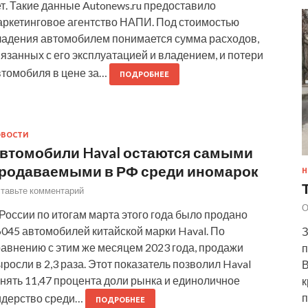
т. Такие данные Autonews.ru предоставило
аркетинговое агентство НАПИ. Под стоимостью
ладения автомобилем понимается сумма расходов,
язанных с его эксплуатацией и владением, и потери
втомобиля в цене за…
ПОДРОБНЕЕ
ОВОСТИ
втомобили Haval остаются самыми
родаваемыми в РФ среди иномарок
Н
тавьте комментарий
О
России по итогам марта этого года было продано
045 автомобилей китайской марки Haval. По
З
равнению с этим же месяцем 2023 года, продажи
п
росли в 2,3 раза. Этот показатель позволил Haval
В
нять 11,47 процента доли рынка и единоличное
к
п
идерство среди…
ПОДРОБНЕЕ