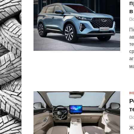
п
в
Ос
По
ав
те
ср
а
м
Н
Р
т
Ос
Ж