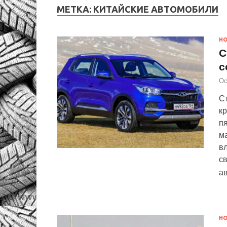
МЕТКА:
КИТАЙСКИЕ АВТОМОБИЛИ
Н
С
с
Ос
С
кр
пя
м
в
св
а
Н