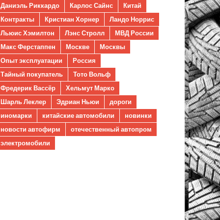
Даниэль Риккардо
Карлос Сайнс
Китай
Контракты
Кристиан Хорнер
Ландо Норрис
Льюис Хэмилтон
Лэнс Стролл
МВД России
Макс Ферстаппен
Москве
Москвы
Опыт эксплуатации
Россия
Тайный покупатель
Тото Вольф
Фредерик Вассёр
Хельмут Марко
Шарль Леклер
Эдриан Ньюи
дороги
иномарки
китайские автомобили
новинки
новости автофирм
отечественный автопром
электромобили