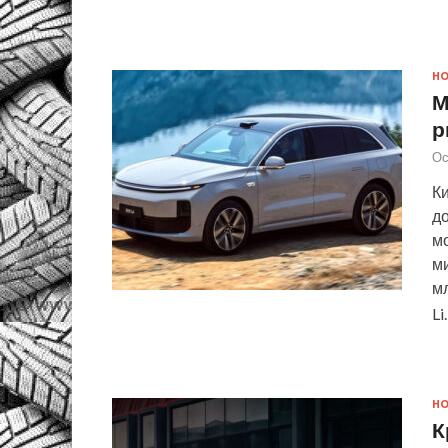
Н
М
р
Ос
Ки
д
мо
м
мл
L
Н
К