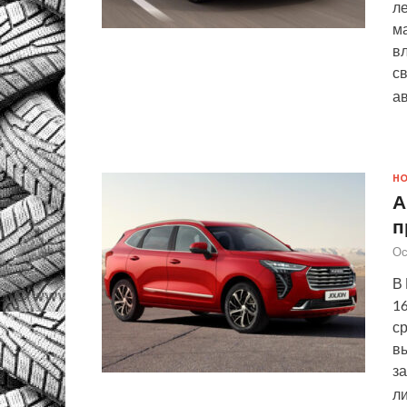
ле
м
в
св
а
Н
А
п
Ос
В 
16
с
вы
за
л