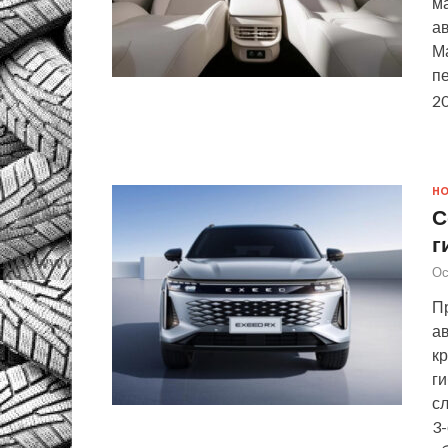
ма
ав
Ма
пе
20
Н
С
г
Ос
П
а
кр
г
с
3