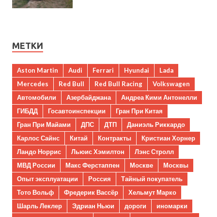
МЕТКИ
Aston Martin
Audi
Ferrari
Hyundai
Lada
Mercedes
Red Bull
Red Bull Racing
Volkswagen
Автомобили
Азербайджана
Андреа Кими Антонелли
ГИБДД
Госавтоинспекции
Гран При Китая
Гран При Майами
ДПС
ДТП
Даниэль Риккардо
Карлос Сайнс
Китай
Контракты
Кристиан Хорнер
Ландо Норрис
Льюис Хэмилтон
Лэнс Стролл
МВД России
Макс Ферстаппен
Москве
Москвы
Опыт эксплуатации
Россия
Тайный покупатель
Тото Вольф
Фредерик Вассёр
Хельмут Марко
Шарль Леклер
Эдриан Ньюи
дороги
иномарки