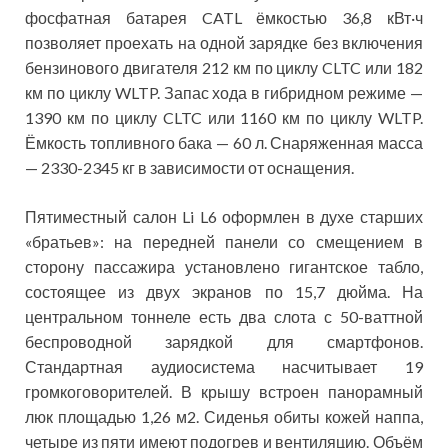
фосфатная батарея CATL ёмкостью 36,8 кВт·ч
позволяет проехать на одной зарядке без включения
бензинового двигателя 212 км по циклу CLTC или 182
км по циклу WLTP. Запас хода в гибридном режиме —
1390 км по циклу CLTC или 1160 км по циклу WLTP.
Ёмкость топливного бака — 60 л. Снаряженная масса
— 2330-2345 кг в зависимости от оснащения.
Пятиместный салон Li L6 оформлен в духе старших
«братьев»: на передней панели со смещением в
сторону пассажира установлено гигантское табло,
состоящее из двух экранов по 15,7 дюйма. На
центральном тоннеле есть два слота с 50-ваттной
беспроводной зарядкой для смартфонов.
Стандартная аудиосистема насчитывает 19
громкоговорителей. В крышу встроен панорамный
люк площадью 1,26 м2. Сиденья обиты кожей наппа,
четыре из пяти имеют подогрев и вентиляцию. Объём