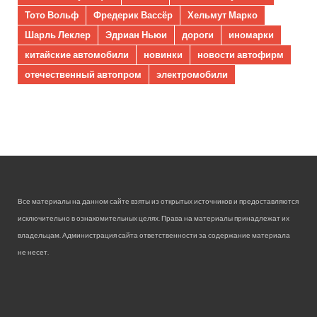
Тото Вольф
Фредерик Вассёр
Хельмут Марко
Шарль Леклер
Эдриан Ньюи
дороги
иномарки
китайские автомобили
новинки
новости автофирм
отечественный автопром
электромобили
Все материалы на данном сайте взяты из открытых источников и предоставляются
исключительно в ознакомительных целях. Права на материалы принадлежат их
владельцам. Администрация сайта ответственности за содержание материала
не несет.