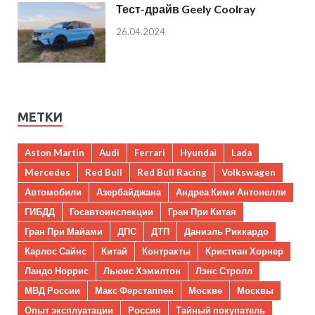
Тест-драйв Geely Coolray
26.04.2024
МЕТКИ
Aston Martin
Audi
Ferrari
Hyundai
Lada
Mercedes
Red Bull
Red Bull Racing
Volkswagen
Автомобили
Азербайджана
Андреа Кими Антонелли
ГИБДД
Госавтоинспекции
Гран При Китая
Гран При Майами
ДПС
ДТП
Даниэль Риккардо
Карлос Сайнс
Китай
Контракты
Кристиан Хорнер
Ландо Норрис
Льюис Хэмилтон
Лэнс Стролл
МВД России
Макс Ферстаппен
Москве
Москвы
Опыт эксплуатации
Россия
Тайный покупатель