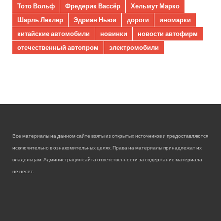
Тото Вольф
Фредерик Вассёр
Хельмут Марко
Шарль Леклер
Эдриан Ньюи
дороги
иномарки
китайские автомобили
новинки
новости автофирм
отечественный автопром
электромобили
Все материалы на данном сайте взяты из открытых источников и предоставляются
исключительно в ознакомительных целях. Права на материалы принадлежат их
владельцам. Администрация сайта ответственности за содержание материала
не несет.