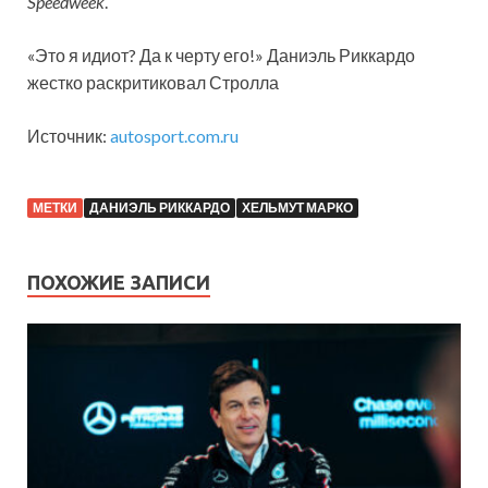
Speedweek
.
«Это я идиот? Да к черту его!» Даниэль Риккардо
жестко раскритиковал Стролла
Источник:
autosport.com.ru
МЕТКИ
ДАНИЭЛЬ РИККАРДО
ХЕЛЬМУТ МАРКО
ПОХОЖИЕ ЗАПИСИ