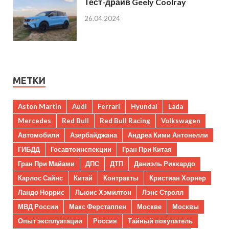
Тест-драйв Geely Coolray
26.04.2024
МЕТКИ
Aston Martin
Audi
Ferrari
Hyundai
Lada
Mercedes
Red Bull
Red Bull Racing
Volkswagen
Автомобили
Азербайджана
Андреа Кими Антонелли
ГИБДД
Госавтоинспекции
Гран При Китая
Гран При Майами
ДПС
ДТП
Даниэль Риккардо
Карлос Сайнс
Китай
Контракты
Кристиан Хорнер
Ландо Норрис
Льюис Хэмилтон
Лэнс Стролл
МВД России
Макс Ферстаппен
Москве
Москвы
Опыт эксплуатации
Россия
Тайный покупатель