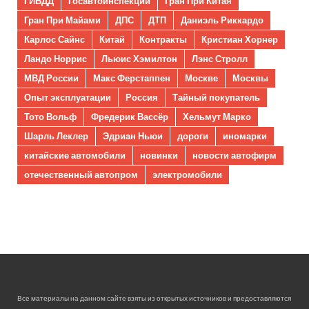
ГИБДД
Госавтоинспекции
Гран При Китая
Гран При Майами
ДПС
ДТП
Даниэль Риккардо
Карлос Сайнс
Китай
Контракты
Кристиан Хорнер
Ландо Норрис
Льюис Хэмилтон
Лэнс Стролл
МВД России
Макс Ферстаппен
Москве
Москвы
Опыт эксплуатации
Россия
Тайный покупатель
Тото Вольф
Фредерик Вассёр
Хельмут Марко
Шарль Леклер
Эдриан Ньюи
дороги
иномарки
китайские автомобили
новинки
новости автофирм
отечественный автопром
электромобили
Все материалы на данном сайте взяты из открытых источников и предоставляются