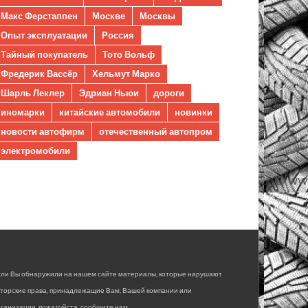
Макс Ферстаппен
Москве
Москвы
Опыт эксплуатации
Россия
Тайный покупатель
Тото Вольф
Фредерик Вассёр
Хельмут Марко
Шарль Леклер
Эдриан Ньюи
дороги
иномарки
китайские автомобили
новинки
новости автофирм
отечественный автопром
электромобили
сли Вы обнаружили на нашем сайте материалы, которые нарушают
вторские права, принадлежащие Вам, Вашей компании или
ганизации, пожалуйста, сообщите нам.