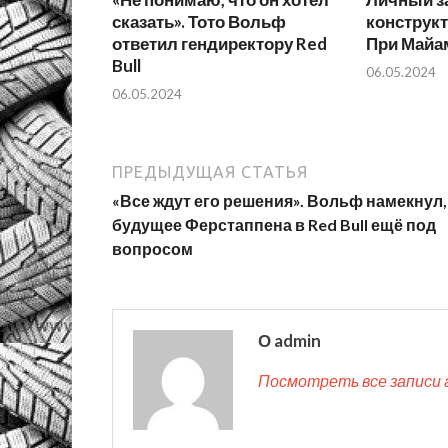
сказать». Тото Вольф
конструкт
ответил гендиректору Red
При Майа
Bull
06.05.2024
06.05.2024
ПРЕДЫДУЩАЯ СТАТЬЯ
«Все ждут его решения». Вольф намекнул,
будущее Ферстаппена в Red Bull ещё под
вопросом
О admin
Посмотреть все записи 