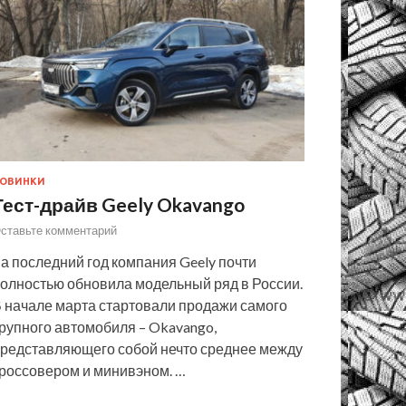
ОВИНКИ
Тест-драйв Geely Okavango
ставьте комментарий
а последний год компания Geely почти
олностью обновила модельный ряд в России.
 начале марта стартовали продажи самого
рупного автомобиля – Okavango,
редставляющего собой нечто среднее между
россовером и минивэном. …