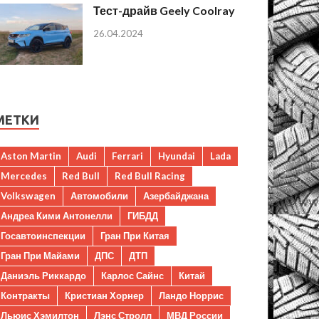
Тест-драйв Geely Coolray
26.04.2024
МЕТКИ
Aston Martin
Audi
Ferrari
Hyundai
Lada
Mercedes
Red Bull
Red Bull Racing
Volkswagen
Автомобили
Азербайджана
Андреа Кими Антонелли
ГИБДД
Госавтоинспекции
Гран При Китая
Гран При Майами
ДПС
ДТП
Даниэль Риккардо
Карлос Сайнс
Китай
Контракты
Кристиан Хорнер
Ландо Норрис
Льюис Хэмилтон
Лэнс Стролл
МВД России