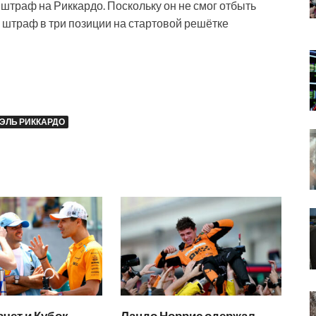
штраф на Риккардо. Поскольку он не смог отбыть
 штраф в три позиции на стартовой решётке
ЭЛЬ РИККАРДО
чет и Кубок
Ландо Норрис одержал