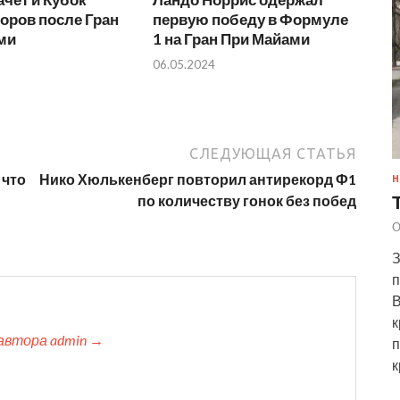
оров после Гран
первую победу в Формуле
ми
1 на Гран При Майами
06.05.2024
СЛЕДУЮЩАЯ СТАТЬЯ
 что
Нико Хюлькенберг повторил антирекорд Ф1
Н
по количеству гонок без побед
О
З
п
В
к
автора admin →
п
к