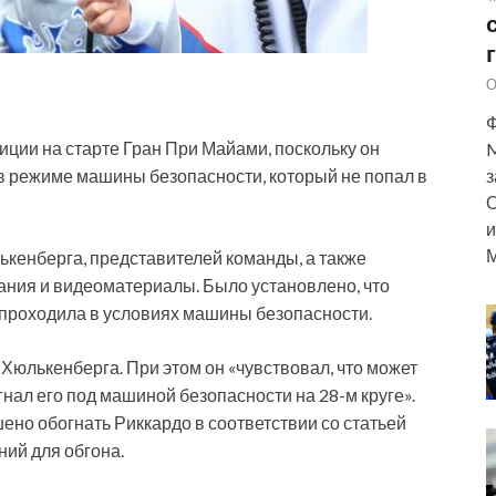
О
Ф
иции на старте Гран При Майами, поскольку он
M
в режиме машины безопасности, который не попал в
з
О
и
М
кенберга, представителей команды, а также
ния и видеоматериалы. Было установлено, что
 проходила в условиях машины безопасности.
 Хюлькенберга. При этом он «чувствовал, что может
гнал его под машиной безопасности на 28-м круге».
но обогнать Риккардо в соответствии со статьей
ний для обгона.