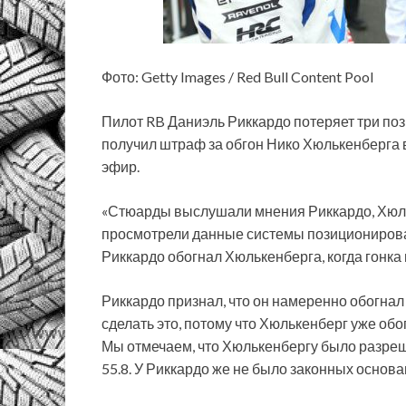
Фото: Getty Images / Red Bull Content Pool
Пилот RB Даниэль Риккардо потеряет три поз
получил штраф за обгон Нико Хюлькенберга 
эфир.
«Стюарды выслушали мнения Риккардо, Хюль
просмотрели данные системы позиционирова
Риккардо обогнал Хюлькенберга, когда гонка
Риккардо признал, что он намеренно обогнал
сделать это, потому что Хюлькенберг уже обо
Мы отмечаем, что Хюлькенбергу было разреше
55.8. У Риккардо же не было законных основа