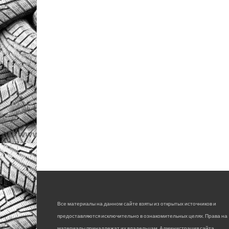
Все материалы на данном сайте взяты из открытых источников и
предоставляются исключительно в ознакомительных целях. Права на
материалы принадлежат их владельцам. Администрация сайта