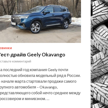
ОВИНКИ
Тест-драйв Geely Okavango
ставьте комментарий
а последний год компания Geely почти
олностью обновила модельный ряд в России.
 начале марта стартовали продажи самого
рупного автомобиля – Okavango,
редставляющего собой нечто среднее между
россовером и минивэном. …