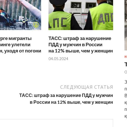
урге мигранты
ТАСС: штраф за нарушение
инге улетели
ПДД у мужчин в России
н, уходя от погони
на 12% выше, чем у женщин
Н
04.05.2024
О
З
СЛЕДУЮЩАЯ СТАТЬЯ
п
ТАСС: штраф за нарушение ПДД у мужчин
В
в России на 12% выше, чем у женщин
к
п
к