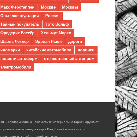
Макс Ферстаппен
Москве
Москвы
Опыт эксплуатации
Россия
Тайный покупатель
Тото Вольф
Фредерик Вассёр
Хельмут Марко
Шарль Леклер
Эдриан Ньюи
дороги
иномарки
китайские автомобили
новинки
новости автофирм
отечественный автопром
электромобили
сли Вы обнаружили на нашем сайте материалы, которые нарушают
вторские права, принадлежащие Вам, Вашей компании или
ганизации, пожалуйста, сообщите нам.