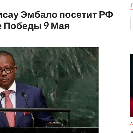
исау Эмбало посетит РФ
е Победы 9 Мая
А