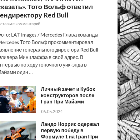
сказать». Тото Вольф ответил
гендиректору Red Bull
ставьте комментарий
ото: LAT Images / Mercedes Глава команды
ercedes Тото Вольф прокомментировал
аявление генерального директора Red Bull
ливера Минцлаффа в свой адрес. В
нтервью по ходу гоночного уик-энда в
айами один …
Личный зачет и Кубок
конструкторов после
Гран При Майами
06.05.2024
Ландо Норрис одержал
первую победу в
Формуле 1 на Гран При