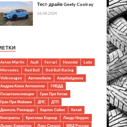
Тест-драйв Geely Coolray
26.04.2024
МЕТКИ
Aston Martin
Audi
Ferrari
Hyundai
Lada
Mercedes
Red Bull
Red Bull Racing
Volkswagen
Автомобили
Азербайджана
Андреа Кими Антонелли
ГИБДД
Госавтоинспекции
Гран При Китая
Гран При Майами
ДПС
ДТП
Даниэль Риккардо
Карлос Сайнс
Китай
Контракты
Кристиан Хорнер
Ландо Норрис
Льюис Хэмилтон
Лэнс Стролл
МВД России