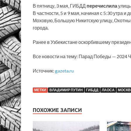
В пятницу, 3 мая, ГИБДД
перечислила
улицы
В частности, 5 и 9 мая, начиная с 5:30 утра 
Моховую, Большую Никитскую улицу, Охотный
города.
Ранее в Узбекистане оскорбившему президен
Все новости на тему: Парад Победы — 2024
Источник:
gazeta.ru
МЕТКИ
ВЛАДИМИР ПУТИН
ГИБДД
ЛАОСА
МОСКВ
ПОХОЖИЕ ЗАПИСИ