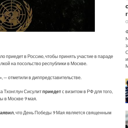
О
Ф
M
з
О
о приедет в Россию, чтобы принять участие в параде
и
лкой на посольство республики в Москве.
М
я», — отметили в диппредставительстве.
са Тхонглун Сисулит
приедет
с визитом в РФ для того,
ы в Москве 9 мая.
заявил
, что День Победы 9 Мая является священным