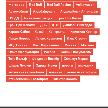
Mercedes
Red Bull
Red Bull Racing
Volkswagen
Автомобили
Азербайджана
Андреа Кими Антонелли
ГИБДД
Госавтоинспекции
Гран При Китая
Гран При Майами
ДПС
ДТП
Даниэль Риккардо
Карлос Сайнс
Китай
Контракты
Кристиан Хорнер
Ландо Норрис
Льюис Хэмилтон
Лэнс Стролл
МВД России
Макс Ферстаппен
Москве
Москвы
Опыт эксплуатации
Россия
Тайный покупатель
Тото Вольф
Фредерик Вассёр
Хельмут Марко
Шарль Леклер
Эдриан Ньюи
дороги
иномарки
китайские автомобили
новинки
новости автофирм
отечественный автопром
электромобили