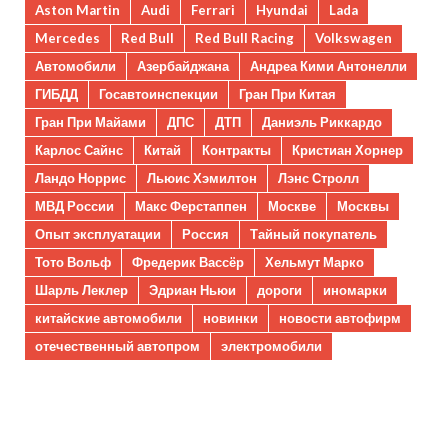
Aston Martin
Audi
Ferrari
Hyundai
Lada
Mercedes
Red Bull
Red Bull Racing
Volkswagen
Автомобили
Азербайджана
Андреа Кими Антонелли
ГИБДД
Госавтоинспекции
Гран При Китая
Гран При Майами
ДПС
ДТП
Даниэль Риккардо
Карлос Сайнс
Китай
Контракты
Кристиан Хорнер
Ландо Норрис
Льюис Хэмилтон
Лэнс Стролл
МВД России
Макс Ферстаппен
Москве
Москвы
Опыт эксплуатации
Россия
Тайный покупатель
Тото Вольф
Фредерик Вассёр
Хельмут Марко
Шарль Леклер
Эдриан Ньюи
дороги
иномарки
китайские автомобили
новинки
новости автофирм
отечественный автопром
электромобили