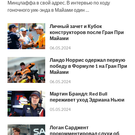
Минцлаффа в свой адрес. В интервью по ходу
гоночного уик-энда в Майами один …
Личный зачет и Кубок
конструкторов после Гран При
Майами
06.05.2024
Ландо Норрис одержал первую
победу в Формуле 1 на Гран При
Майами
06.05.2024
Мартин Брандл: Red Bull
переживет уход Эдриана Ньюи
05.05.2024
Логан Сарджент
прокомментировал слухи об