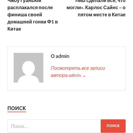
Чжоу Гуаньюй
«Мы сделали всё, что
расплакался после
могли». Карлос Сайнс – о
финиша своей
пятом месте в Китае
домашней гонки Ф1 в
Китае
О admin
Посмотреть все записи
автора admin →
ПОИСК