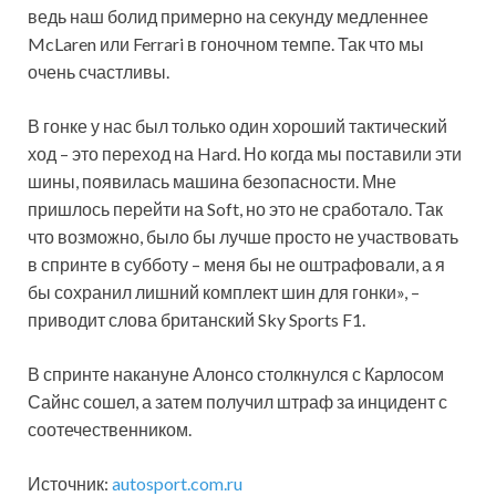
ведь наш болид примерно на секунду медленнее
McLaren или Ferrari в гоночном темпе. Так что мы
очень счастливы.
В гонке у нас был только один хороший тактический
ход – это переход на Hard. Но когда мы поставили эти
шины, появилась машина безопасности. Мне
пришлось перейти на Soft, но это не сработало. Так
что возможно, было бы лучше просто не участвовать
в спринте в субботу – меня бы не оштрафовали, а я
бы сохранил лишний комплект шин для гонки», –
приводит слова британский Sky Sports F1.
В спринте накануне Алонсо столкнулся с Карлосом
Сайнс сошел, а затем получил штраф за инцидент с
соотечественником.
Источник:
autosport.com.ru