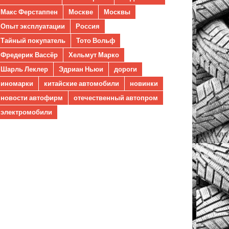
Макс Ферстаппен
Москве
Москвы
Опыт эксплуатации
Россия
Тайный покупатель
Тото Вольф
Фредерик Вассёр
Хельмут Марко
Шарль Леклер
Эдриан Ньюи
дороги
иномарки
китайские автомобили
новинки
новости автофирм
отечественный автопром
электромобили