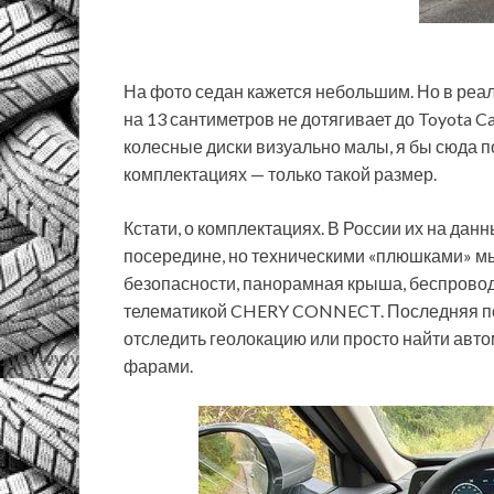
На фото седан кажется небольшим. Но в реальн
на 13 сантиметров не дотягивает до Toyota 
колесные диски визуально малы, я бы сюда п
комплектациях — только такой размер.
Кстати, о комплектациях. В России их на дан
посередине, но техническими «плюшками» мы
безопасности, панорамная крыша, беспровод
телематикой CHERY CONNECT. Последняя поз
отследить геолокацию или просто найти авт
фарами.