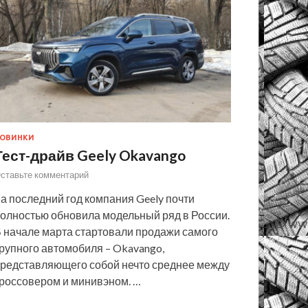
ОВИНКИ
Тест-драйв Geely Okavango
ставьте комментарий
а последний год компания Geely почти
олностью обновила модельный ряд в России.
 начале марта стартовали продажи самого
рупного автомобиля – Okavango,
редставляющего собой нечто среднее между
россовером и минивэном. …