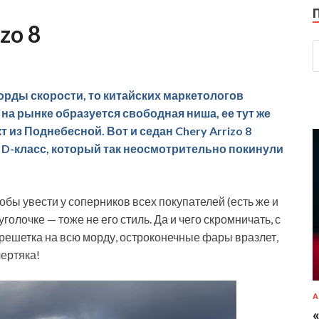
zo 8
орды скорости, то китайских маркетологов
на рынке образуется свободная ниша, ее тут же
з Поднебесной. Вот и седан Chery Arrizo 8
 D-класс, который так неосмотрительно покинули
чтобы увести у соперников всех покупателей (есть же и
голочке — тоже не его стиль. Да и чего скромничать, с
решетка на всю морду, остроконечные фары вразлет,
ертяка!
А