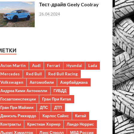
Тест-драйв Geely Coolray
26.04.2024
МЕТКИ
Aston Martin
Audi
Ferrari
Hyundai
Lada
Mercedes
Red Bull
Red Bull Racing
Volkswagen
Автомобили
Азербайджана
Андреа Кими Антонелли
ГИБДД
Госавтоинспекции
Гран При Китая
Гран При Майами
ДПС
ДТП
Даниэль Риккардо
Карлос Сайнс
Китай
Контракты
Кристиан Хорнер
Ландо Норрис
Льюис Хэмилтон
Лэнс Стролл
МВД России