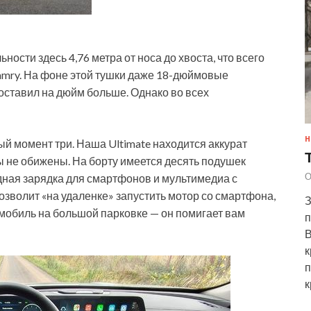
ости здесь 4,76 метра от носа до хвоста, что всего
Camry. На фоне этой тушки даже 18-дюймовые
оставил на дюйм больше. Однако во всех
Н
ный момент три. Наша Ultimate находится аккурат
 не обижены. На борту имеется десять подушек
О
ная зарядка для смартфонов и мультимедиа с
волит «на удаленке» запустить мотор со смартфона,
З
омобиль на большой парковке — он помигает вам
п
В
к
п
к