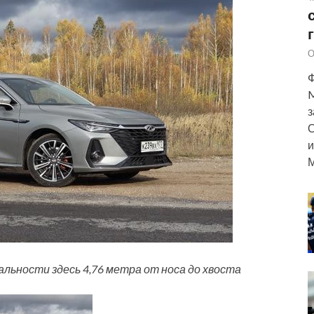
О
Ф
M
з
О
и
М
льности здесь 4,76 метра от носа до хвоста