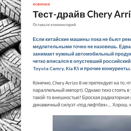
НОВИНКИ
Тест-драйв Chery Arri
Оставьте комментарий
Если китайские машины пока не бьют рек
медлительными точно не назовешь. Едва 
занимает нужный автомобильный продукт и
четко вписался в опустевший российский
Toyota Camry, Kia К5 и прочие конкуренты.
Конечно, Chery Arrizo 8 не претендует на то, 
параллельный импорт). Однако тихо стоять в у
такой-то внешностью? Броская радиаторная 
динамичный силуэт «под лифтбек»… Хорош, ч