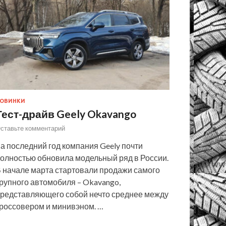
ОВИНКИ
Тест-драйв Geely Okavango
ставьте комментарий
а последний год компания Geely почти
олностью обновила модельный ряд в России.
 начале марта стартовали продажи самого
рупного автомобиля – Okavango,
редставляющего собой нечто среднее между
россовером и минивэном. …