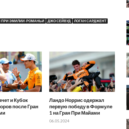
Н ПРИ ЭМИЛИИ-РОМАНЬИ
ДЖО СЕЙВУД
ЛОГАН САРДЖЕНТ
чет и Кубок
Ландо Норрис одержал
оров после Гран
первую победу в Формуле
ми
1 на Гран При Майами
06.05.2024