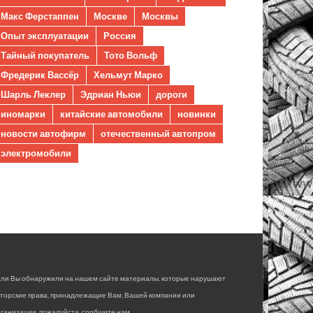
Макс Ферстаппен
Москве
Москвы
Опыт эксплуатации
Россия
Тайный покупатель
Тото Вольф
Фредерик Вассёр
Хельмут Марко
Шарль Леклер
Эдриан Ньюи
дороги
иномарки
китайские автомобили
новинки
новости автофирм
отечественный автопром
электромобили
сли Вы обнаружили на нашем сайте материалы, которые нарушают
вторские права, принадлежащие Вам, Вашей компании или
ганизации, пожалуйста, сообщите нам.