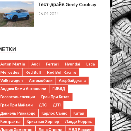
Тест-драйв Geely Coolray
26.04.2024
МЕТКИ
Aston Martin
Audi
Ferrari
Hyundai
Lada
Mercedes
Red Bull
Red Bull Racing
Volkswagen
Автомобили
Азербайджана
Андреа Кими Антонелли
ГИБДД
Госавтоинспекции
Гран При Китая
Гран При Майами
ДПС
ДТП
Даниэль Риккардо
Карлос Сайнс
Китай
Контракты
Кристиан Хорнер
Ландо Норрис
Льюис Хэмилтон
Лэнс Стролл
МВД России