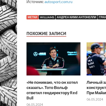
Источник:
autosport.com.ru
МЕТКИ
WILLIAMS
АНДРЕА КИМИ АНТОНЕЛЛИ
ГРА
ПОХОЖИЕ ЗАПИСИ
«Не понимаю, что он хотел
Личный за
сказать». Тото Вольф
конструкт
ответил гендиректору Red
При Майа
Bull
06.05.2024
06.05.2024