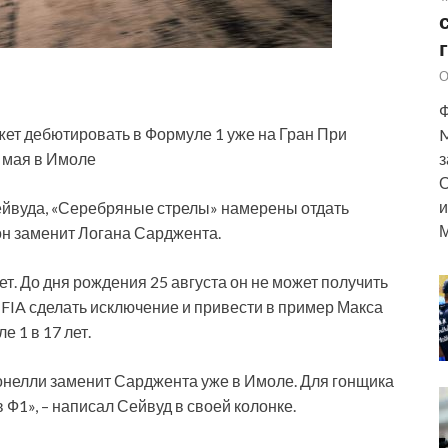
О
Ф
ет дебютировать в Формуле 1 уже на Гран При
M
 мая в Имоле
з
О
и
ейвуда, «Серебряные стрелы» намерены отдать
М
 он заменит Логана Сарджента.
ет. До дня рождения 25 августа он не может получить
 FIA сделать исключение и привести в пример Макса
 1 в 17 лет.
онелли заменит Сарджента уже в Имоле. Для гонщика
 Ф1», – написал Сейвуд в своей колонке.