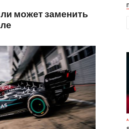
лли может заменить
оле
А