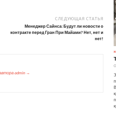
СЛЕДУЮЩАЯ СТАТЬЯ
Менеджер Сайнса: Будут ли новости о
контракте перед Гран При Майами? Нет, нет и
нет!
Н
О
автора admin →
З
п
В
к
п
к