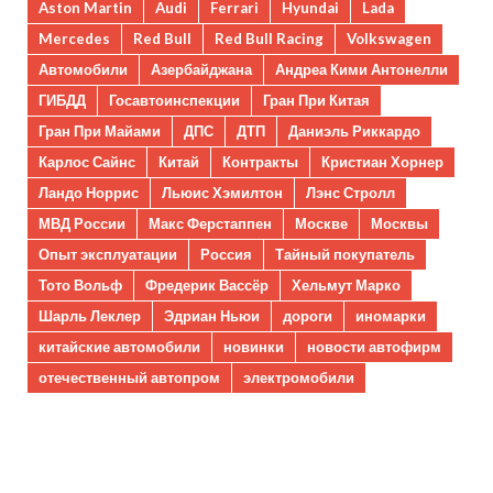
Aston Martin
Audi
Ferrari
Hyundai
Lada
Mercedes
Red Bull
Red Bull Racing
Volkswagen
Автомобили
Азербайджана
Андреа Кими Антонелли
ГИБДД
Госавтоинспекции
Гран При Китая
Гран При Майами
ДПС
ДТП
Даниэль Риккардо
Карлос Сайнс
Китай
Контракты
Кристиан Хорнер
Ландо Норрис
Льюис Хэмилтон
Лэнс Стролл
МВД России
Макс Ферстаппен
Москве
Москвы
Опыт эксплуатации
Россия
Тайный покупатель
Тото Вольф
Фредерик Вассёр
Хельмут Марко
Шарль Леклер
Эдриан Ньюи
дороги
иномарки
китайские автомобили
новинки
новости автофирм
отечественный автопром
электромобили