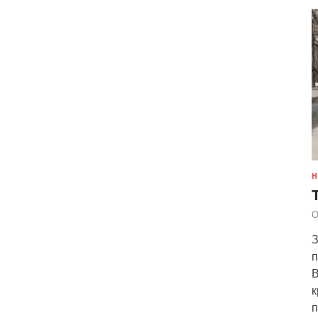
Н
О
З
п
В
к
п