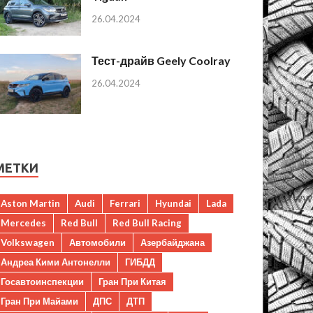
26.04.2024
Тест-драйв Geely Coolray
26.04.2024
МЕТКИ
Aston Martin
Audi
Ferrari
Hyundai
Lada
Mercedes
Red Bull
Red Bull Racing
Volkswagen
Автомобили
Азербайджана
Андреа Кими Антонелли
ГИБДД
Госавтоинспекции
Гран При Китая
Гран При Майами
ДПС
ДТП