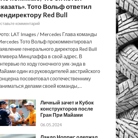
сказать». Тото Вольф ответил
гендиректору Red Bull
ставьте комментарий
ото: LAT Images / Mercedes Глава команды
ercedes Тото Вольф прокомментировал
аявление генерального директора Red Bull
ливера Минцлаффа в свой адрес. В
нтервью по ходу гоночного уик-энда в
айами один из руководителей австрийского
онцерна посоветовал соотечественнику
аниматься делами своей команды,…
Личный зачет и Кубок
конструкторов после
Гран При Майами
06.05.2024
Ландо Норрис одержал