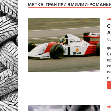
МЕТКА:
ГРАН ПРИ ЭМИЛИИ-РОМАНЬ
АВ
С
А
Ос
Ф
С
п
с
ис
ст
АВ