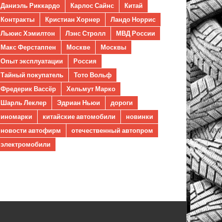
Даниэль Риккардо
Карлос Сайнс
Китай
Контракты
Кристиан Хорнер
Ландо Норрис
Льюис Хэмилтон
Лэнс Стролл
МВД России
Макс Ферстаппен
Москве
Москвы
Опыт эксплуатации
Россия
Тайный покупатель
Тото Вольф
Фредерик Вассёр
Хельмут Марко
Шарль Леклер
Эдриан Ньюи
дороги
иномарки
китайские автомобили
новинки
новости автофирм
отечественный автопром
электромобили