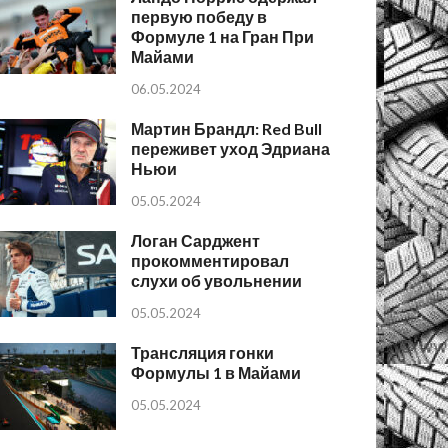
первую победу в
Формуле 1 на Гран При
Майами
06.05.2024
Мартин Брандл: Red Bull
переживет уход Эдриана
Ньюи
05.05.2024
Логан Сарджент
прокомментировал
слухи об увольнении
05.05.2024
Трансляция гонки
Формулы 1 в Майами
05.05.2024