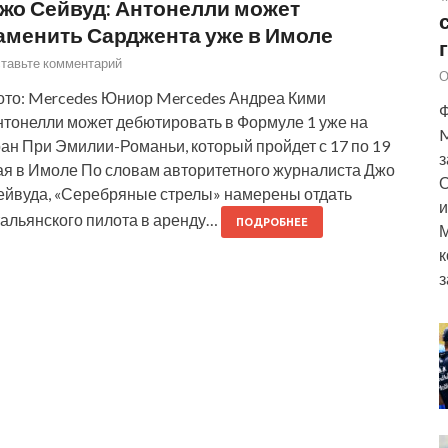
жо Сейвуд: Антонелли может
аменить Сарджента уже в Имоле
тавьте комментарий
О
ото: Mercedes Юниор Mercedes Андреа Кими
Ф
нтонелли может дебютировать в Формуле 1 уже на
M
ан При Эмилии-Романьи, который пройдет с 17 по 19
з
ая в Имоле По словам авторитетного журналиста Джо
О
ейвуда, «Серебряные стрелы» намерены отдать
и
тальянского пилота в аренду…
ПОДРОБНЕЕ
М
к
з