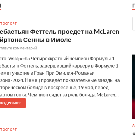
И
ТОСПОРТ
ебастьян Феттель проедет на McLaren
йртона Сенны в Имоле
тавьте комментарий
ото: Wikipedia Четырёхкратный чемпион Формулы 1
ебастьян Феттель, завершивший карьеру в Формуле 1,
римет участие в Гран При Эмилия-Романьи
езона-2024. Немец проведёт показательные заезды на
торическом болиде в воскресенье, 19 мая, перед
артом гонки. Чемпион сядет за руль болида McLaren…
ПОДРОБНЕЕ
А
ТОСПОРТ