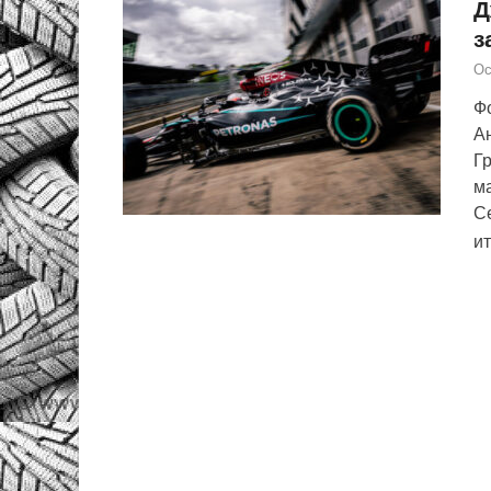
Д
з
Ос
Ф
А
Гр
м
С
и