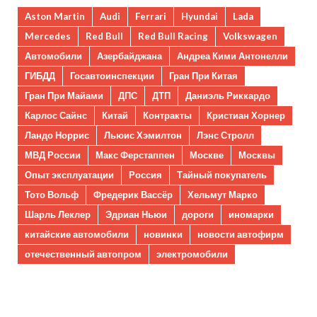
Aston Martin
Audi
Ferrari
Hyundai
Lada
Mercedes
Red Bull
Red Bull Racing
Volkswagen
Автомобили
Азербайджана
Андреа Кими Антонелли
ГИБДД
Госавтоинспекции
Гран При Китая
Гран При Майами
ДПС
ДТП
Даниэль Риккардо
Карлос Сайнс
Китай
Контракты
Кристиан Хорнер
Ландо Норрис
Льюис Хэмилтон
Лэнс Стролл
МВД России
Макс Ферстаппен
Москве
Москвы
Опыт эксплуатации
Россия
Тайный покупатель
Тото Вольф
Фредерик Вассёр
Хельмут Марко
Шарль Леклер
Эдриан Ньюи
дороги
иномарки
китайские автомобили
новинки
новости автофирм
отечественный автопром
электромобили