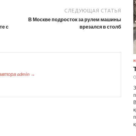
СЛЕДУЮЩАЯ СТАТЬЯ
В Москве подросток за рулем машины
те с
врезался в столб
Н
автора admin →
О
З
п
В
к
п
к