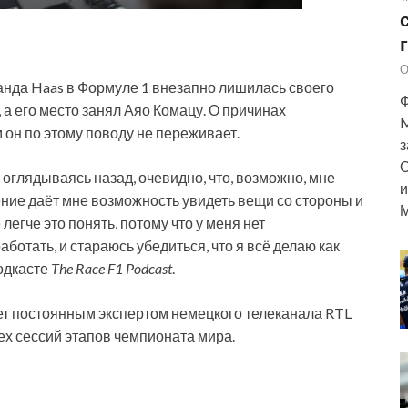
О
анда Haas в Формуле 1 внезапно лишилась своего
Ф
а его место занял Аяо Комацу. О причинах
M
 он по этому поводу не переживает.
з
О
, оглядываясь назад, очевидно, что, возможно, мне
и
ение даёт мне возможность увидеть вещи со стороны и
М
легче это понять, потому что у меня нет
отать, и стараюсь убедиться, что я всё делаю как
одкасте
The Race F1 Podcast
.
ет постоянным экспертом немецкого телеканала RTL
сех сессий этапов чемпионата мира.