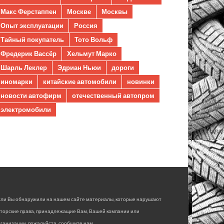
Макс Ферстаппен
Москве
Москвы
Опыт эксплуатации
Россия
Тайный покупатель
Тото Вольф
Фредерик Вассёр
Хельмут Марко
Шарль Леклер
Эдриан Ньюи
дороги
иномарки
китайские автомобили
новинки
новости автофирм
отечественный автопром
электромобили
сли Вы обнаружили на нашем сайте материалы, которые нарушают
вторские права, принадлежащие Вам, Вашей компании или
ганизации, пожалуйста, сообщите нам.