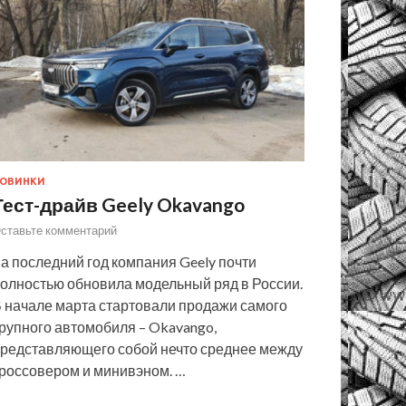
ОВИНКИ
Тест-драйв Geely Okavango
ставьте комментарий
а последний год компания Geely почти
олностью обновила модельный ряд в России.
 начале марта стартовали продажи самого
рупного автомобиля – Okavango,
редставляющего собой нечто среднее между
россовером и минивэном. …