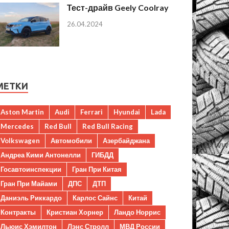
Тест-драйв Geely Coolray
26.04.2024
МЕТКИ
Aston Martin
Audi
Ferrari
Hyundai
Lada
Mercedes
Red Bull
Red Bull Racing
Volkswagen
Автомобили
Азербайджана
Андреа Кими Антонелли
ГИБДД
Госавтоинспекции
Гран При Китая
Гран При Майами
ДПС
ДТП
Даниэль Риккардо
Карлос Сайнс
Китай
Контракты
Кристиан Хорнер
Ландо Норрис
Льюис Хэмилтон
Лэнс Стролл
МВД России