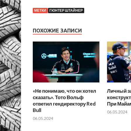
МЕТКИ
ГЮНТЕР ШТАЙНЕР
ПОХОЖИЕ ЗАПИСИ
«Не понимаю, что он хотел
Личный за
сказать». Тото Вольф
конструкт
ответил гендиректору Red
При Майа
Bull
06.05.2024
06.05.2024