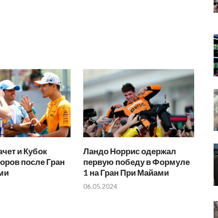
чет и Кубок
Ландо Норрис одержал
оров после Гран
первую победу в Формуле
ми
1 на Гран При Майами
06.05.2024