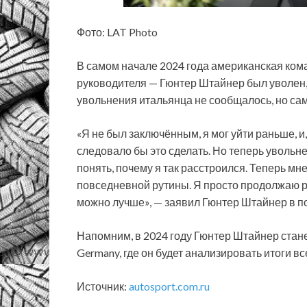
Фото: LAT Photo
В самом начале 2024 года американская ком
руководителя — Гюнтер Штайнер был уволен, 
увольнения итальянца не сообщалось, но сам
«Я не был заключённым, я мог уйти раньше, и
следовало бы это сделать. Но теперь увольн
понять, почему я так расстроился. Теперь мне 
повседневной рутины. Я просто продолжаю раб
можно лучше», — заявил Гюнтер Штайнер в п
Напомним, в 2024 году Гюнтер Штайнер стан
Germany, где он будет анализировать итоги в
Источник:
autosport.com.ru