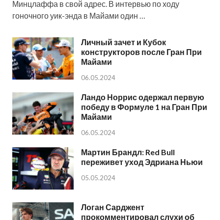
Минцлаффа в свой адрес. В интервью по ходу
гоночного уик-энда в Майами один …
Личный зачет и Кубок
конструкторов после Гран При
Майами
06.05.2024
Ландо Норрис одержал первую
победу в Формуле 1 на Гран При
Майами
06.05.2024
Мартин Брандл: Red Bull
переживет уход Эдриана Ньюи
05.05.2024
Логан Сарджент
прокомментировал слухи об