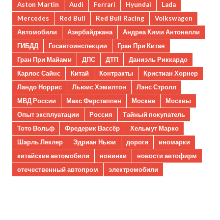
Aston Martin
Audi
Ferrari
Hyundai
Lada
Mercedes
Red Bull
Red Bull Racing
Volkswagen
Автомобили
Азербайджана
Андреа Кими Антонелли
ГИБДД
Госавтоинспекции
Гран При Китая
Гран При Майами
ДПС
ДТП
Даниэль Риккардо
Карлос Сайнс
Китай
Контракты
Кристиан Хорнер
Ландо Норрис
Льюис Хэмилтон
Лэнс Стролл
МВД России
Макс Ферстаппен
Москве
Москвы
Опыт эксплуатации
Россия
Тайный покупатель
Тото Вольф
Фредерик Вассёр
Хельмут Марко
Шарль Леклер
Эдриан Ньюи
дороги
иномарки
китайские автомобили
новинки
новости автофирм
отечественный автопром
электромобили