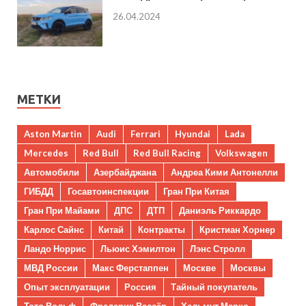
26.04.2024
МЕТКИ
Aston Martin
Audi
Ferrari
Hyundai
Lada
Mercedes
Red Bull
Red Bull Racing
Volkswagen
Автомобили
Азербайджана
Андреа Кими Антонелли
ГИБДД
Госавтоинспекции
Гран При Китая
Гран При Майами
ДПС
ДТП
Даниэль Риккардо
Карлос Сайнс
Китай
Контракты
Кристиан Хорнер
Ландо Норрис
Льюис Хэмилтон
Лэнс Стролл
МВД России
Макс Ферстаппен
Москве
Москвы
Опыт эксплуатации
Россия
Тайный покупатель
Тото Вольф
Фредерик Вассёр
Хельмут Марко