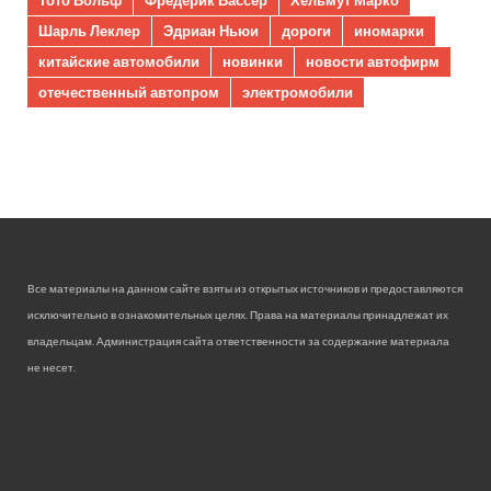
Шарль Леклер
Эдриан Ньюи
дороги
иномарки
китайские автомобили
новинки
новости автофирм
отечественный автопром
электромобили
Все материалы на данном сайте взяты из открытых источников и предоставляются
исключительно в ознакомительных целях. Права на материалы принадлежат их
владельцам. Администрация сайта ответственности за содержание материала
не несет.