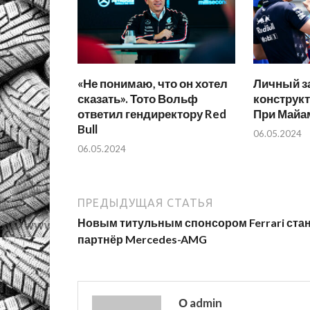
«Не понимаю, что он хотел
Личный за
сказать». Тото Вольф
конструкт
ответил гендиректору Red
При Майа
Bull
06.05.2024
06.05.2024
ПРЕДЫДУЩАЯ СТАТЬЯ
Новым титульным спонсором Ferrari ста
партнёр Mercedes-AMG
О admin