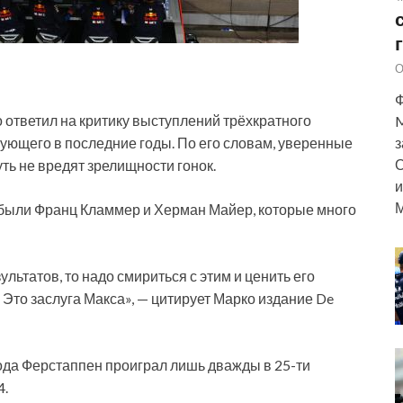
О
Ф
о ответил на критику выступлений трёхкратного
M
ющего в последние годы. По его словам, уверенные
з
О
ть не вредят зрелищности гонок.
и
М
 были Франц Кламмер и Херман Майер, которые много
ьтатов, то надо смириться с этим и ценить его
. Это заслуга Макса», — цитирует Марко издание De
ода Ферстаппен проиграл лишь дважды в 25-ти
4.