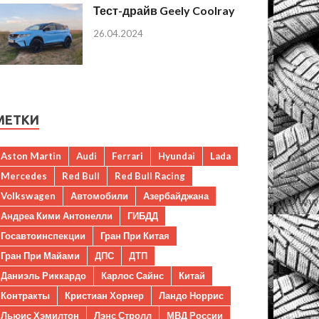
Тест-драйв Geely Coolray
26.04.2024
МЕТКИ
Aston Martin
Audi
Ferrari
Hyundai
Lada
Mercedes
Red Bull
Red Bull Racing
Volkswagen
Автомобили
Азербайджана
Андреа Кими Антонелли
ГИБДД
Госавтоинспекции
Гран При Китая
Гран При Майами
ДПС
ДТП
Даниэль Риккардо
Карлос Сайнс
Китай
Контракты
Кристиан Хорнер
Ландо Норрис
Льюис Хэмилтон
Лэнс Стролл
МВД России