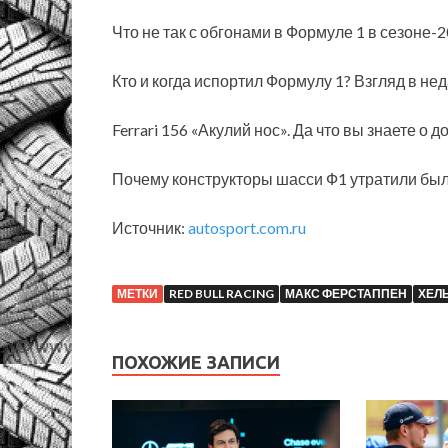
Что не так с обгонами в Формуле 1 в сезоне-
Кто и когда испортил Формулу 1? Взгляд в н
Ferrari 156 «Акулий нос». Да что вы знаете о
Почему конструкторы шасси Ф1 утратили бы
Источник:
autosport.com.ru
МЕТКИ
RED BULL RACING
МАКС ФЕРСТАППЕН
ХЕЛ
ПОХОЖИЕ ЗАПИСИ