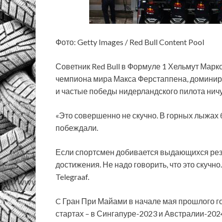
Фото: Getty Images / Red Bull Content Pool
Советник Red Bull в Формуле 1 Хельмут Марк
чемпиона мира Макса Ферстаппена, доминиру
и частые победы нидерландского пилота ничу
«Это совершенно не скучно. В горных лыжах
побеждали.
Если спортсмен добивается выдающихся резул
достижения. Не надо говорить, что это скучно
Telegraaf.
C Гран При Майами в начале мая прошлого г
стартах – в Сингапуре-2023 и Австралии-202