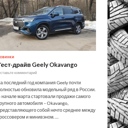
ОВИНКИ
Тест-драйв Geely Okavango
ставьте комментарий
а последний год компания Geely почти
олностью обновила модельный ряд в России.
 начале марта стартовали продажи самого
рупного автомобиля – Okavango,
редставляющего собой нечто среднее между
россовером и минивэном. …