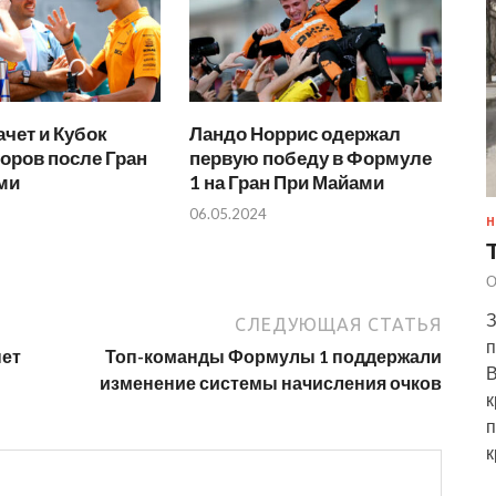
чет и Кубок
Ландо Норрис одержал
оров после Гран
первую победу в Формуле
ми
1 на Гран При Майами
06.05.2024
Н
О
З
СЛЕДУЮЩАЯ СТАТЬЯ
п
нет
Топ-команды Формулы 1 поддержали
В
изменение системы начисления очков
к
п
к