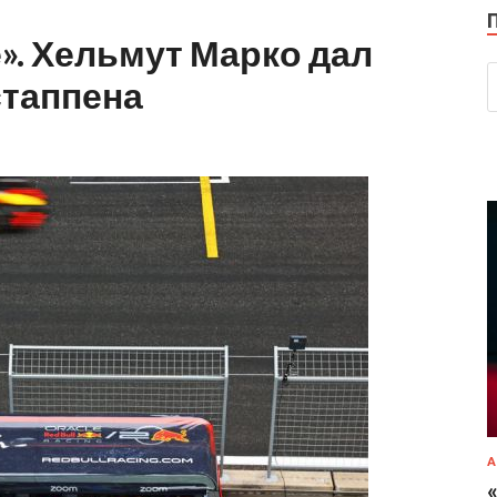
». Хельмут Марко дал
стаппена
А