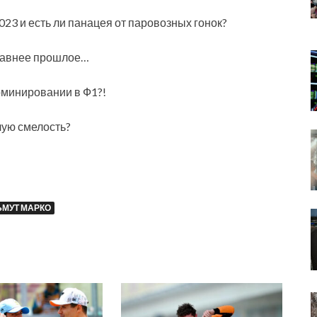
2023 и есть ли панацея от паровозных гонок?
едавнее прошлое…
 доминировании в Ф1?!
лую смелость?
ЬМУТ МАРКО