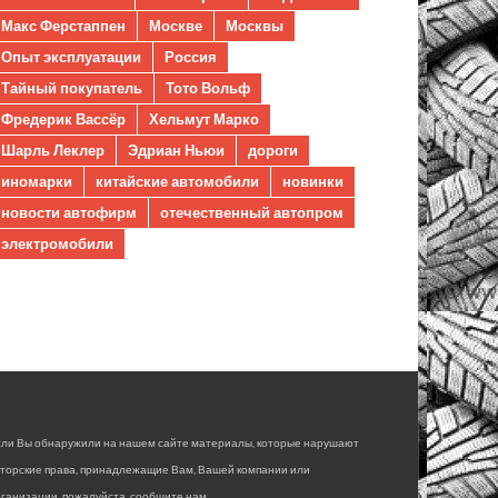
Макс Ферстаппен
Москве
Москвы
Опыт эксплуатации
Россия
Тайный покупатель
Тото Вольф
Фредерик Вассёр
Хельмут Марко
Шарль Леклер
Эдриан Ньюи
дороги
иномарки
китайские автомобили
новинки
новости автофирм
отечественный автопром
электромобили
сли Вы обнаружили на нашем сайте материалы, которые нарушают
вторские права, принадлежащие Вам, Вашей компании или
ганизации, пожалуйста, сообщите нам.