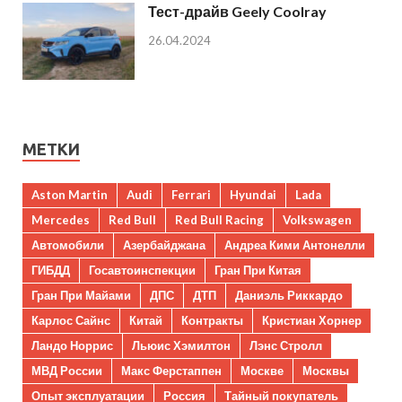
Тест-драйв Geely Coolray
26.04.2024
МЕТКИ
Aston Martin
Audi
Ferrari
Hyundai
Lada
Mercedes
Red Bull
Red Bull Racing
Volkswagen
Автомобили
Азербайджана
Андреа Кими Антонелли
ГИБДД
Госавтоинспекции
Гран При Китая
Гран При Майами
ДПС
ДТП
Даниэль Риккардо
Карлос Сайнс
Китай
Контракты
Кристиан Хорнер
Ландо Норрис
Льюис Хэмилтон
Лэнс Стролл
МВД России
Макс Ферстаппен
Москве
Москвы
Опыт эксплуатации
Россия
Тайный покупатель