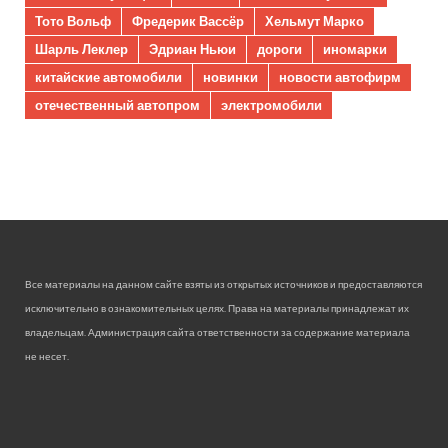
Тото Вольф
Фредерик Вассёр
Хельмут Марко
Шарль Леклер
Эдриан Ньюи
дороги
иномарки
китайские автомобили
новинки
новости автофирм
отечественный автопром
электромобили
Все материалы на данном сайте взяты из открытых источников и предоставляются
исключительно в ознакомительных целях. Права на материалы принадлежат их
владельцам. Администрация сайта ответственности за содержание материала
не несет.