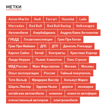
МЕТКИ
Aston Martin
Audi
Ferrari
Hyundai
Lada
Mercedes
Red Bull
Red Bull Racing
Volkswagen
Автомобили
Азербайджана
Андреа Кими Антонелли
ГИБДД
Госавтоинспекции
Гран При Китая
Гран При Майами
ДПС
ДТП
Даниэль Риккардо
Карлос Сайнс
Китай
Контракты
Кристиан Хорнер
Ландо Норрис
Льюис Хэмилтон
Лэнс Стролл
МВД России
Макс Ферстаппен
Москве
Москвы
Опыт эксплуатации
Россия
Тайный покупатель
Тото Вольф
Фредерик Вассёр
Хельмут Марко
Шарль Леклер
Эдриан Ньюи
дороги
иномарки
китайские автомобили
новинки
новости автофирм
отечественный автопром
электромобили