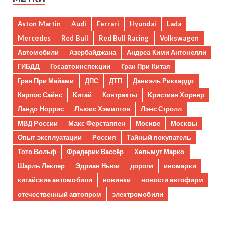
Aston Martin
Audi
Ferrari
Hyundai
Lada
Mercedes
Red Bull
Red Bull Racing
Volkswagen
Автомобили
Азербайджана
Андреа Кими Антонелли
ГИБДД
Госавтоинспекции
Гран При Китая
Гран При Майами
ДПС
ДТП
Даниэль Риккардо
Карлос Сайнс
Китай
Контракты
Кристиан Хорнер
Ландо Норрис
Льюис Хэмилтон
Лэнс Стролл
МВД России
Макс Ферстаппен
Москве
Москвы
Опыт эксплуатации
Россия
Тайный покупатель
Тото Вольф
Фредерик Вассёр
Хельмут Марко
Шарль Леклер
Эдриан Ньюи
дороги
иномарки
китайские автомобили
новинки
новости автофирм
отечественный автопром
электромобили