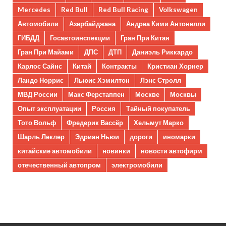
Mercedes
Red Bull
Red Bull Racing
Volkswagen
Автомобили
Азербайджана
Андреа Кими Антонелли
ГИБДД
Госавтоинспекции
Гран При Китая
Гран При Майами
ДПС
ДТП
Даниэль Риккардо
Карлос Сайнс
Китай
Контракты
Кристиан Хорнер
Ландо Норрис
Льюис Хэмилтон
Лэнс Стролл
МВД России
Макс Ферстаппен
Москве
Москвы
Опыт эксплуатации
Россия
Тайный покупатель
Тото Вольф
Фредерик Вассёр
Хельмут Марко
Шарль Леклер
Эдриан Ньюи
дороги
иномарки
китайские автомобили
новинки
новости автофирм
отечественный автопром
электромобили