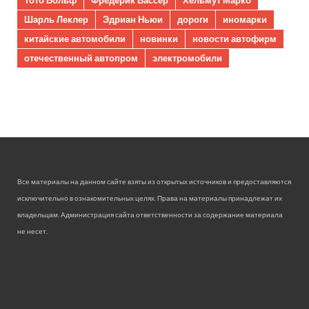
Шарль Леклер
Эдриан Ньюи
дороги
иномарки
китайские автомобили
новинки
новости автофирм
отечественный автопром
электромобили
Все материалы на данном сайте взяты из открытых источников и предоставляются
исключительно в ознакомительных целях. Права на материалы принадлежат их
владельцам. Администрация сайта ответственности за содержание материала
не несет.