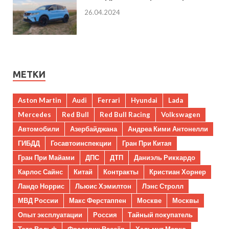
26.04.2024
МЕТКИ
Aston Martin
Audi
Ferrari
Hyundai
Lada
Mercedes
Red Bull
Red Bull Racing
Volkswagen
Автомобили
Азербайджана
Андреа Кими Антонелли
ГИБДД
Госавтоинспекции
Гран При Китая
Гран При Майами
ДПС
ДТП
Даниэль Риккардо
Карлос Сайнс
Китай
Контракты
Кристиан Хорнер
Ландо Норрис
Льюис Хэмилтон
Лэнс Стролл
МВД России
Макс Ферстаппен
Москве
Москвы
Опыт эксплуатации
Россия
Тайный покупатель
Тото Вольф
Фредерик Вассёр
Хельмут Марко