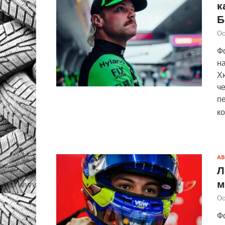
к
Б
Ос
Ф
на
Хю
че
пе
к
АВ
Л
м
Ос
Ф