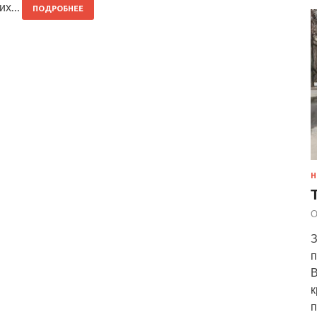
тих…
ПОДРОБНЕЕ
Н
О
З
п
В
к
п