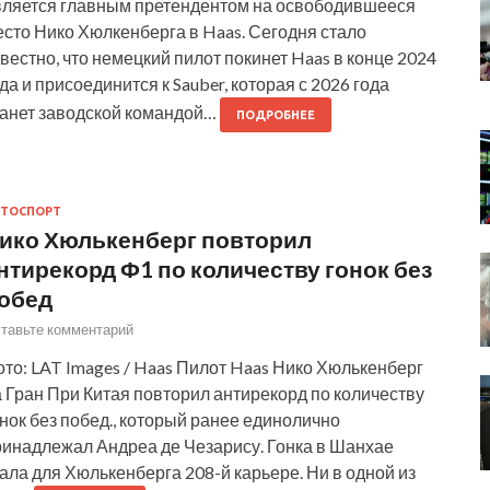
вляется главным претендентом на освободившееся
сто Нико Хюлкенберга в Haas. Сегодня стало
вестно, что немецкий пилот покинет Haas в конце 2024
да и присоединится к Sauber, которая с 2026 года
танет заводской командой…
ПОДРОБНЕЕ
ТОСПОРТ
ико Хюлькенберг повторил
нтирекорд Ф1 по количеству гонок без
обед
тавьте комментарий
то: LAT Images / Haas Пилот Haas Нико Хюлькенберг
 Гран При Китая повторил антирекорд по количеству
нок без побед., который ранее единолично
ринадлежал Андреа де Чезарису. Гонка в Шанхае
ала для Хюлькенберга 208-й карьере. Ни в одной из