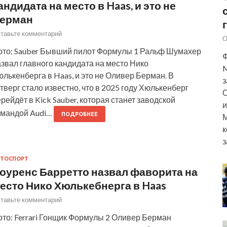
андидата на место в Haas, и это не
ерман
тавьте комментарий
О
ото: Sauber Бывший пилот Формулы 1 Ральф Шумахер
Ф
звал главного кандидата на место Нико
M
лькенберга в Haas, и это не Оливер Берман. В
з
тверг стало известно, что в 2025 году Хюлькенберг
О
рейдёт в Kick Sauber, которая станет заводской
и
омандой Audi…
ПОДРОБНЕЕ
М
к
з
ТОСПОРТ
оуренс Барретто назвал фаворита на
есто Нико Хюлькебнерга в Haas
тавьте комментарий
ото: Ferrari Гонщик Формулы 2 Оливер Берман