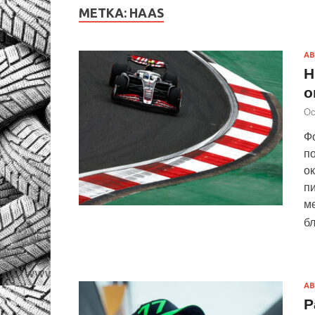
МЕТКА:
HAAS
АВ
Н
о
Ос
Ф
по
ок
пи
ме
б
АВ
Р