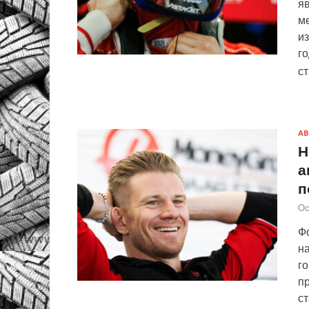
я
ме
из
го
с
АВ
Н
а
п
Ос
Фо
на
го
п
ст