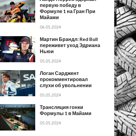
первую победу в
Формуле 1 на Гран При
Майами
06.05.2024
Мартин Брандл: Red Bull
переживет уход Эдриана
Ньюи
05.05.2024
Логан Сарджент
прокомментировал
слухи об увольнении
05.05.2024
Трансляция гонки
Формулы 1 в Майами
05.05.2024