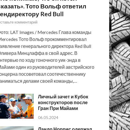
сказать». Тото Вольф ответил
гендиректору Red Bull
ставьте комментарий
ото: LAT Images / Mercedes Глава команды
ercedes Тото Вольф прокомментировал
аявление генерального директора Red Bull
ливера Минцлаффа в свой адрес. В
нтервью по ходу гоночного уик-энда в
айами один из руководителей австрийского
онцерна посоветовал соотечественнику
аниматься делами своей команды,…
Личный зачет и Кубок
конструкторов после
Гран При Майами
06.05.2024
Ландо Норрис одержал