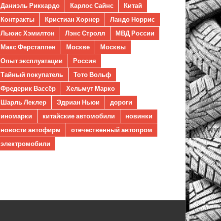
Даниэль Риккардо
Карлос Сайнс
Китай
Контракты
Кристиан Хорнер
Ландо Норрис
Льюис Хэмилтон
Лэнс Стролл
МВД России
Макс Ферстаппен
Москве
Москвы
Опыт эксплуатации
Россия
Тайный покупатель
Тото Вольф
Фредерик Вассёр
Хельмут Марко
Шарль Леклер
Эдриан Ньюи
дороги
иномарки
китайские автомобили
новинки
новости автофирм
отечественный автопром
электромобили