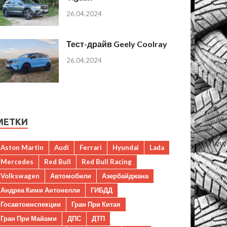
26.04.2024
Тест-драйв Geely Coolray
26.04.2024
МЕТКИ
Aston Martin
Audi
Ferrari
Hyundai
Lada
Mercedes
Red Bull
Red Bull Racing
Volkswagen
Автомобили
Азербайджана
Андреа Кими Антонелли
ГИБДД
Госавтоинспекции
Гран При Китая
Гран При Майами
ДПС
ДТП