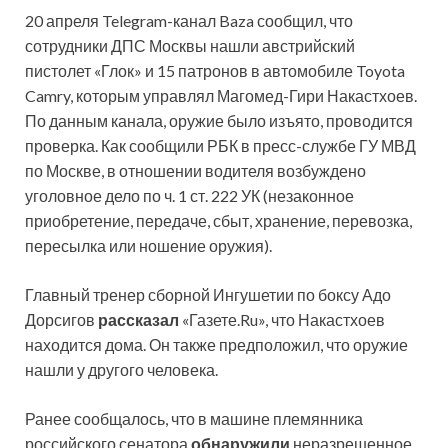
20 апреля Telegram-канал Baza сообщил, что
сотрудники ДПС Москвы нашли австрийский
пистолет «Глок» и 15 патронов в автомобиле Toyota
Camry, которым управлял Магомед-Гири Накастхоев.
По данным канала, оружие было изъято, проводится
проверка. Как сообщили РБК в пресс-службе ГУ МВД
по Москве, в отношении водителя возбуждено
уголовное дело по ч. 1 ст. 222 УК (незаконное
приобретение, передаче, сбыт, хранение, перевозка,
пересылка или ношение оружия).
Главный тренер сборной Ингушетии по боксу Адо
Дорсигов
рассказал
«Газете.Ru», что Накастхоев
находится дома. Он также предположил, что оружие
нашли у другого человека.
Ранее сообщалось, что в машине племянника
российского сенатора
обнаружили
неразрешенное