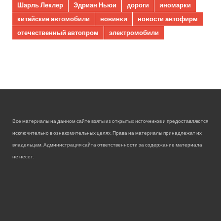
Шарль Леклер
Эдриан Ньюи
дороги
иномарки
китайские автомобили
новинки
новости автофирм
отечественный автопром
электромобили
Все материалы на данном сайте взяты из открытых источников и предоставляются
исключительно в ознакомительных целях. Права на материалы принадлежат их
владельцам. Администрация сайта ответственности за содержание материала
не несет.