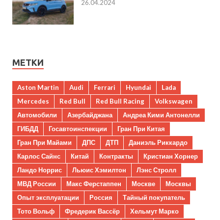
26.04.2024
МЕТКИ
Aston Martin
Audi
Ferrari
Hyundai
Lada
Mercedes
Red Bull
Red Bull Racing
Volkswagen
Автомобили
Азербайджана
Андреа Кими Антонелли
ГИБДД
Госавтоинспекции
Гран При Китая
Гран При Майами
ДПС
ДТП
Даниэль Риккардо
Карлос Сайнс
Китай
Контракты
Кристиан Хорнер
Ландо Норрис
Льюис Хэмилтон
Лэнс Стролл
МВД России
Макс Ферстаппен
Москве
Москвы
Опыт эксплуатации
Россия
Тайный покупатель
Тото Вольф
Фредерик Вассёр
Хельмут Марко