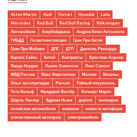
Aston Martin
Audi
Ferrari
Hyundai
Lada
Mercedes
Red Bull
Red Bull Racing
Volkswagen
Автомобили
Азербайджана
Андреа Кими Антонелли
ГИБДД
Госавтоинспекции
Гран При Китая
Гран При Майами
ДПС
ДТП
Даниэль Риккардо
Карлос Сайнс
Китай
Контракты
Кристиан Хорнер
Ландо Норрис
Льюис Хэмилтон
Лэнс Стролл
МВД России
Макс Ферстаппен
Москве
Москвы
Опыт эксплуатации
Россия
Тайный покупатель
Тото Вольф
Фредерик Вассёр
Хельмут Марко
Шарль Леклер
Эдриан Ньюи
дороги
иномарки
китайские автомобили
новинки
новости автофирм
отечественный автопром
электромобили