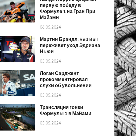
первую победу в
Формуле 1 на Гран При
Майами
06.05.2024
Мартин Брандл: Red Bull
переживет уход Эдриана
Ньюи
05.05.2024
Логан Сарджент
прокомментировал
слухи об увольнении
05.05.2024
Трансляция гонки
Формулы 1 в Майами
05.05.2024