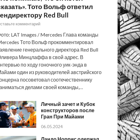
сказать». Тото Вольф ответил
гендиректору Red Bull
ставьте комментарий
ото: LAT Images / Mercedes Глава команды
ercedes Тото Вольф прокомментировал
аявление генерального директора Red Bull
ливера Минцлаффа в свой адрес. В
нтервью по ходу гоночного уик-энда в
айами один из руководителей австрийского
онцерна посоветовал соотечественнику
аниматься делами своей команды,…
Личный зачет и Кубок
конструкторов после
Гран При Майами
06.05.2024
Ландо Норрис одержал