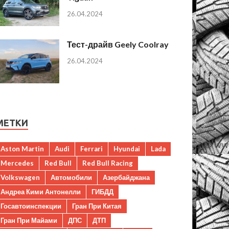
26.04.2024
Тест-драйв Geely Coolray
26.04.2024
МЕТКИ
Aston Martin
Audi
Ferrari
Hyundai
Lada
Mercedes
Red Bull
Red Bull Racing
Volkswagen
Автомобили
Азербайджана
Андреа Кими Антонелли
ГИБДД
Госавтоинспекции
Гран При Китая
Гран При Майами
ДПС
ДТП