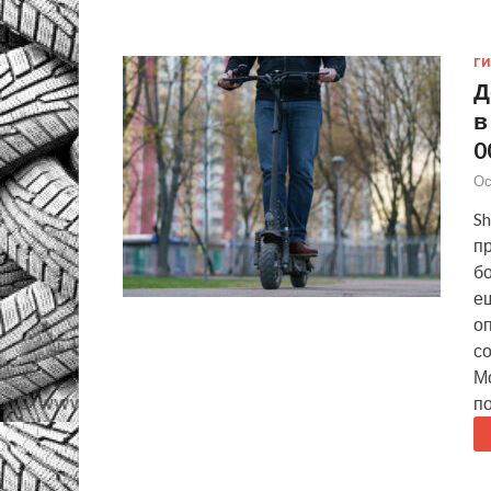
Г
Д
в
0
Ос
Sh
п
б
е
о
с
М
п