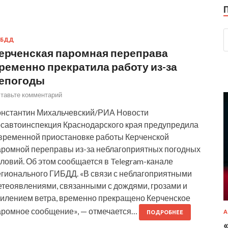
ИБДД
ерченская паромная переправа
ременно прекратила работу из-за
епогоды
тавьте комментарий
онстантин Михальчевский/РИА Новости
осавтоинспекция Краснодарского края предупредила
 временной приостановке работы Керченской
аромной переправы из-за неблагоприятных погодных
ловий. Об этом сообщается в Telegram-канале
егионального ГИБДД. «В связи с неблагоприятными
етеоявлениями, связанными с дождями, грозами и
силением ветра, временно прекращено Керченское
аромное сообщение», — отмечается…
А
ПОДРОБНЕЕ