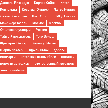
Даниэль Риккардо
Карлос Сайнс
Китай
Контракты
Кристиан Хорнер
Ландо Норрис
Льюис Хэмилтон
Лэнс Стролл
МВД России
Макс Ферстаппен
Москве
Москвы
Опыт эксплуатации
Россия
Тайный покупатель
Тото Вольф
Фредерик Вассёр
Хельмут Марко
Шарль Леклер
Эдриан Ньюи
дороги
иномарки
китайские автомобили
новинки
новости автофирм
отечественный автопром
электромобили