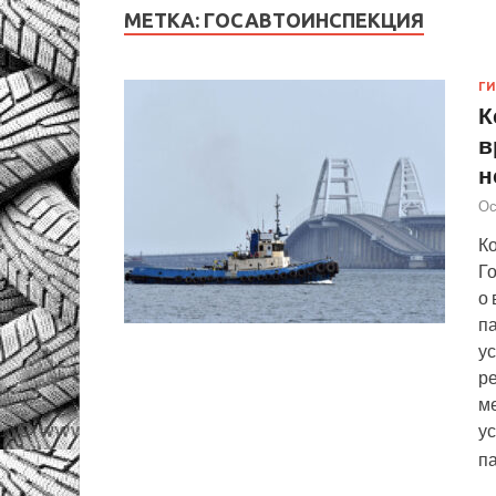
МЕТКА:
ГОСАВТОИНСПЕКЦИЯ
Г
К
в
н
Ос
К
Г
о
п
ус
р
м
у
п