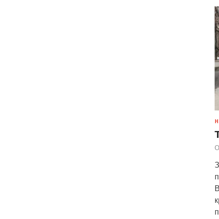
Н
О
З
п
В
к
п