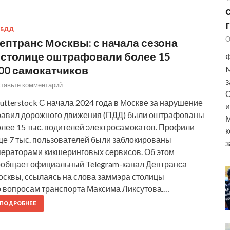
ИБДД
О
ептранс Москвы: с начала сезона
 столице оштрафовали более 15
Ф
00 самокатчиков
M
з
тавьте комментарий
О
utterstock С начала 2024 года в Москве за нарушение
и
равил дорожного движения (ПДД) были оштрафованы
М
олее 15 тыс. водителей электросамокатов. Профили
к
ще 7 тыс. пользователей были заблокированы
з
ператорами кикшеринговых сервисов. Об этом
ообщает официальный Telegram-канал Дептранса
осквы, ссылаясь на слова заммэра столицы
о вопросам транспорта Максима Ликсутова.…
ПОДРОБНЕЕ