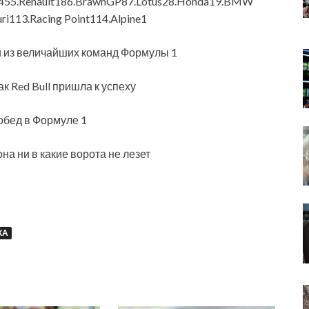
n455.Renault186.BrawnGP87.Lotus28.Honda19.BMW
ri113.Racing Point114.Alpine1
ой из величайших команд Формулы 1
к Red Bull пришла к успеху
побед в Формуле 1
а ни в какие ворота не лезет
КА