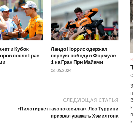
чет и Кубок
Ландо Норрис одержал
оров после Гран
первую победу в Формуле
Н
ми
1 на Гран При Майами
06.05.2024
О
З
п
В
СЛЕДУЮЩАЯ СТАТЬЯ
к
«Пилотирует газонокосилку». Лео Туррини
п
призвал уважать Хэмилтона
к