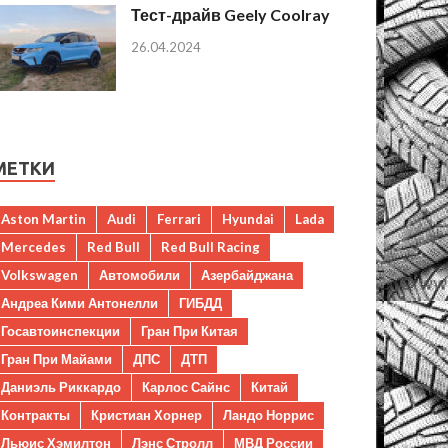
Тест-драйв Geely Coolray
26.04.2024
МЕТКИ
Aston Martin
Audi
Ferrari
Hyundai
Lada
Mercedes
Red Bull
Red Bull Racing
Volkswagen
Автомобили
Азербайджана
Андреа Кими Антонелли
ГИБДД
Госавтоинспекции
Гран При Китая
Гран При Майами
ДПС
ДТП
Даниэль Риккардо
Карлос Сайнс
Китай
Контракты
Кристиан Хорнер
Ландо Норрис
Льюис Хэмилтон
Лэнс Стролл
МВД России