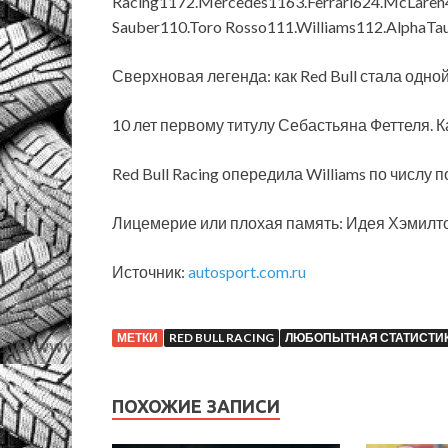
Racing1172.Mercedes1163.Ferrari624.McLare
Sauber110.Toro Rosso111.Williams112.AlphaTau
Сверхновая легенда: как Red Bull стала одн
10 лет первому титулу Себастьяна Феттеля. Ка
Red Bull Racing опередила Williams по числу 
Лицемерие или плохая память: Идея Хэмилтон
Источник:
autosport.com.ru
МЕТКИ
RED BULL RACING
ЛЮБОПЫТНАЯ СТАТИСТИ
ПОХОЖИЕ ЗАПИСИ