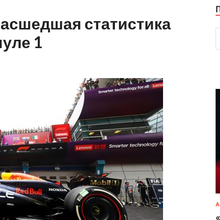
масшедшая статистика
муле 1
А