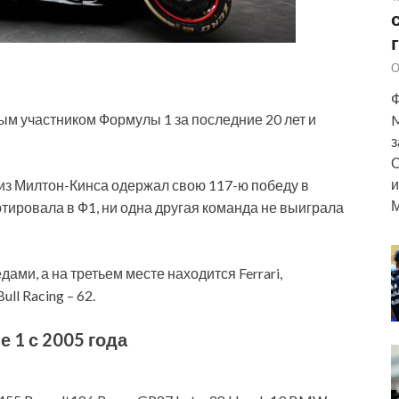
О
Ф
ым участником Формулы 1 за последние 20 лет и
M
з
О
и
из Милтон-Кинса одержал свою 117-ю победу в
М
ютировала в Ф1, ни одна другая команда не выиграла
ами, а на третьем месте находится Ferrari,
l Racing – 62.
 1 с 2005 года