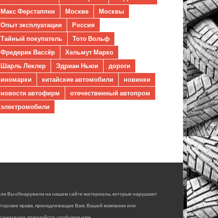
Макс Ферстаппен
Москве
Москвы
Опыт эксплуатации
Россия
Тайный покупатель
Тото Вольф
Фредерик Вассёр
Хельмут Марко
Шарль Леклер
Эдриан Ньюи
дороги
иномарки
китайские автомобили
новинки
новости автофирм
отечественный автопром
электромобили
сли Вы обнаружили на нашем сайте материалы, которые нарушают
вторские права, принадлежащие Вам, Вашей компании или
ганизации, пожалуйста, сообщите нам.