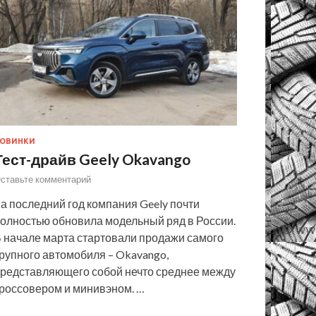
ОВИНКИ
Тест-драйв Geely Okavango
ставьте комментарий
а последний год компания Geely почти
олностью обновила модельный ряд в России.
 начале марта стартовали продажи самого
рупного автомобиля – Okavango,
редставляющего собой нечто среднее между
россовером и минивэном. …