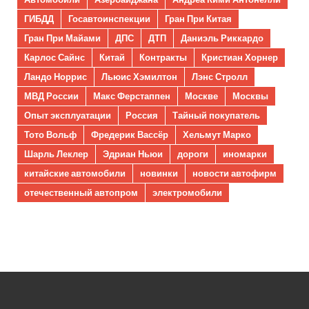
ГИБДД
Госавтоинспекции
Гран При Китая
Гран При Майами
ДПС
ДТП
Даниэль Риккардо
Карлос Сайнс
Китай
Контракты
Кристиан Хорнер
Ландо Норрис
Льюис Хэмилтон
Лэнс Стролл
МВД России
Макс Ферстаппен
Москве
Москвы
Опыт эксплуатации
Россия
Тайный покупатель
Тото Вольф
Фредерик Вассёр
Хельмут Марко
Шарль Леклер
Эдриан Ньюи
дороги
иномарки
китайские автомобили
новинки
новости автофирм
отечественный автопром
электромобили