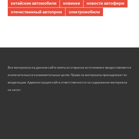
китайские автомобили
новинки
новости автофирм
отечественный автопром
электромобили
Все материалы на данном сайте взяты из открытых источников и предоставляются
исключительно в ознакомительных целях. Права на материалы принадлежат их
владельцам. Администрация сайта ответственности за содержание материала
не несет.