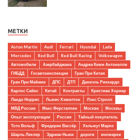
МЕТКИ
Aston Martin
Audi
Ferrari
Hyundai
Lada
Mercedes
Red Bull
Red Bull Racing
Volkswagen
Автомобили
Азербайджана
Андреа Кими Антонелли
ГИБДД
Госавтоинспекции
Гран При Китая
Гран При Майами
ДПС
ДТП
Даниэль Риккардо
Карлос Сайнс
Китай
Контракты
Кристиан Хорнер
Ландо Норрис
Льюис Хэмилтон
Лэнс Стролл
МВД России
Макс Ферстаппен
Москве
Москвы
Опыт эксплуатации
Россия
Тайный покупатель
Тото Вольф
Фредерик Вассёр
Хельмут Марко
Шарль Леклер
Эдриан Ньюи
дороги
иномарки