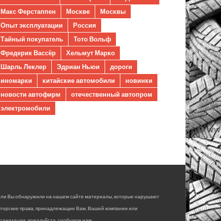
Макс Ферстаппен
Москве
Москвы
Опыт эксплуатации
Россия
Тайный покупатель
Тото Вольф
Фредерик Вассёр
Хельмут Марко
Шарль Леклер
Эдриан Ньюи
дороги
иномарки
китайские автомобили
новинки
новости автофирм
отечественный автопром
электромобили
сли Вы обнаружили на нашем сайте материалы, которые нарушают
вторские права, принадлежащие Вам, Вашей компании или
ганизации, пожалуйста, сообщите нам.