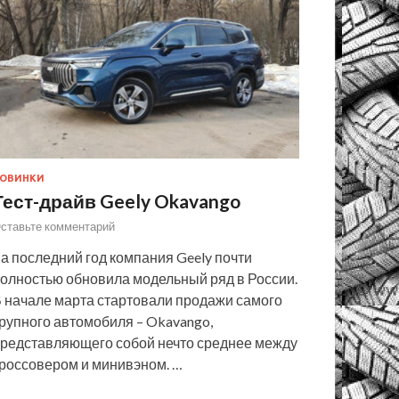
ОВИНКИ
Тест-драйв Geely Okavango
ставьте комментарий
а последний год компания Geely почти
олностью обновила модельный ряд в России.
 начале марта стартовали продажи самого
рупного автомобиля – Okavango,
редставляющего собой нечто среднее между
россовером и минивэном. …