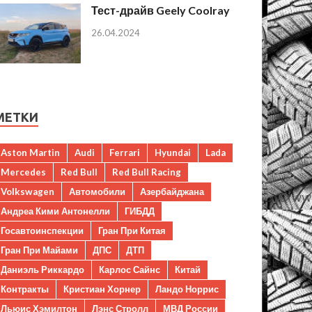
Тест-драйв Geely Coolray
26.04.2024
МЕТКИ
Aston Martin
Audi
Ferrari
Hyundai
Lada
Mercedes
Red Bull
Red Bull Racing
Volkswagen
Автомобили
Азербайджана
Андреа Кими Антонелли
ГИБДД
Госавтоинспекции
Гран При Китая
Гран При Майами
ДПС
ДТП
Даниэль Риккардо
Карлос Сайнс
Китай
Контракты
Кристиан Хорнер
Ландо Норрис
Льюис Хэмилтон
Лэнс Стролл
МВД России