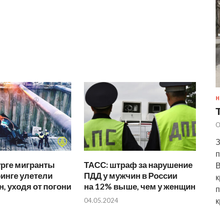
Н
О
З
п
урге мигранты
ТАСС: штраф за нарушение
В
инге улетели
ПДД у мужчин в России
к
н, уходя от погони
на 12% выше, чем у женщин
п
к
04.05.2024