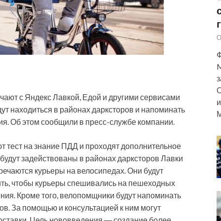
О
Ф
M
з
О
чают с Яндекс Лавкой, Едой и другими сервисами
и
ут находиться в районах дарксторов и напоминать
М
я. Об этом сообщили в пресс-службе компании.
т тест на знание ПДД и проходят дополнительное
будут задействованы в районах дарксторов Лавки
речаются курьеры на велосипедах. Они будут
дить, чтобы курьеры спешивались на пешеходных
ния. Кроме того, велопомщники будут напоминать
ов. За помощью и консультацией к ним могут
оставки. Цель нововведения ― создание более