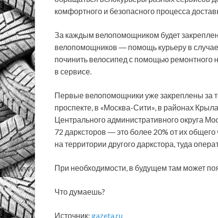
комфортного и безопасного процесса доставк
За каждым велопомощником будет закреплено
велопомощников ― помощь курьеру в случае
починить велосипед с помощью ремонтного на
в сервисе.
Первые велопомощники уже закреплены за т
проспекте, в «Москва-Сити», в районах Крыл
Центрального административного округа Мос
72 дарксторов ― это более 20% от их общего 
на территории другого даркстора, туда опер
При необходимости, в будущем там может п
Что думаешь?
Источник:
gazeta.ru