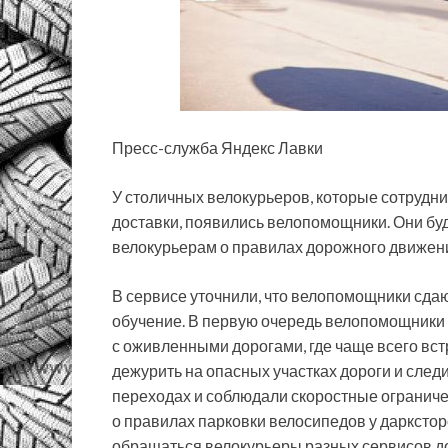
Пресс-служба Яндекс Лавки
У столичных велокурьеров, которые сотрудни
доставки, появились велопомощники. Они буд
велокурьерам о правилах дорожного движени
В сервисе уточнили, что велопомощники сдаю
обучение. В первую очередь велопомощники 
с оживленными дорогами, где чаще всего вст
дежурить на опасных участках дороги и сле
переходах и соблюдали скоростные ограниче
о правилах парковки велосипедов у даркстор
обращаться велокурьеры разных сервисов д