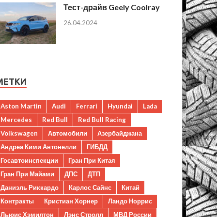
Тест-драйв Geely Coolray
26.04.2024
МЕТКИ
Aston Martin
Audi
Ferrari
Hyundai
Lada
Mercedes
Red Bull
Red Bull Racing
Volkswagen
Автомобили
Азербайджана
Андреа Кими Антонелли
ГИБДД
Госавтоинспекции
Гран При Китая
Гран При Майами
ДПС
ДТП
Даниэль Риккардо
Карлос Сайнс
Китай
Контракты
Кристиан Хорнер
Ландо Норрис
Льюис Хэмилтон
Лэнс Стролл
МВД России