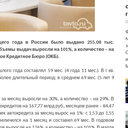
О
Ф
M
щего года в России было выдано 255,08 тыс.
з
 объемы выдач выросли на 101%, а количество – на
О
ое Кредитное Бюро (ОКБ).
и
М
ого года составлял 59 мес. (4 года 11 мес.). В I кв.
олее длительный период: в среднем 69 мес. (5 лет 9
за месяц выросли на 30%, а количество – на 29%. В
окредитов на 167,77 млрд руб., месяцем ранее – 84,47
чек автокредита за месяц вырос на 1%: с 1,53 до 1,55
величился на 1 месяц и составил 69 мес. В годовом
 выросли на 126%, а количество – на 101%. В марте