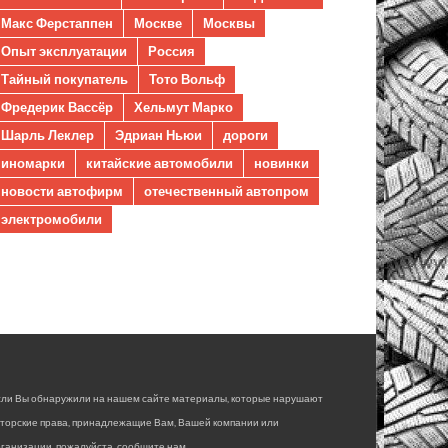
Макс Ферстаппен
Москве
Москвы
Опыт эксплуатации
Россия
Тайный покупатель
Тото Вольф
Фредерик Вассёр
Хельмут Марко
Шарль Леклер
Эдриан Ньюи
дороги
иномарки
китайские автомобили
новинки
новости автофирм
отечественный автопром
электромобили
сли Вы обнаружили на нашем сайте материалы, которые нарушают
вторские права, принадлежащие Вам, Вашей компании или
ганизации, пожалуйста, сообщите нам.