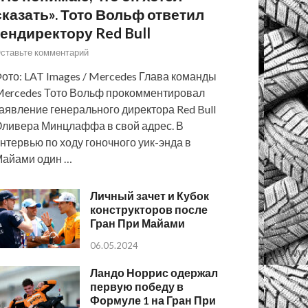
сказать». Тото Вольф ответил
гендиректору Red Bull
ставьте комментарий
ото: LAT Images / Mercedes Глава команды
ercedes Тото Вольф прокомментировал
аявление генерального директора Red Bull
ливера Минцлаффа в свой адрес. В
нтервью по ходу гоночного уик-энда в
айами один …
Личный зачет и Кубок
конструкторов после
Гран При Майами
06.05.2024
Ландо Норрис одержал
первую победу в
Формуле 1 на Гран При