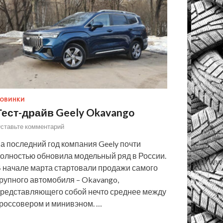
ОВИНКИ
Тест-драйв Geely Okavango
ставьте комментарий
а последний год компания Geely почти
олностью обновила модельный ряд в России.
 начале марта стартовали продажи самого
рупного автомобиля – Okavango,
редставляющего собой нечто среднее между
россовером и минивэном. …