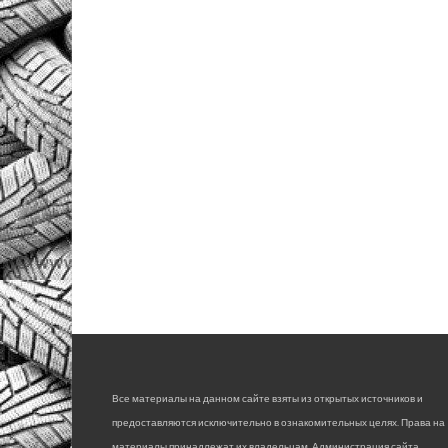
Все материалы на данном сайте взяты из открытых источников и
предоставляются исключительно в ознакомительных целях. Права на
материалы принадлежат их владельцам. Администрация сайта