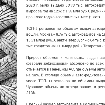
2023 г. было выдано 53,93 тыс. автокреди
вырос за год на 12%: с 1,38 млн руб. Средний
прошлого года он составлял 60 мес. (5 лет).
ТОП-5 регионов по объемам выдач автокре
вошли: Москва – 8,76 тыс. автокредитов на 18
15,51 млрд руб., Санкт-Петербург – 6,04 тыс. 
тыс. кредитов на 8,13 млрд руб. и Татарстан – 
Прирост объемов и количества выдач ав
февраля зафиксирован абсолютно по всех 
отмечается в Ненецком АО, где объемы авто
на 38%. В столице объемы автокредитовани
числа ТОП-30 регионов по объемам выда
Чувашии: объемы автокредитования в респ
213%.
Средний размер автокредита в большинств