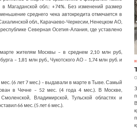
 в Магаданской обл.: +74%. Без изменений размер
Уменьшение среднего чека автокредита отмечается в
ахалинской обл., Карачаево-Черкесии, Ненецком АО,
 республике Северная Осетия-Алания, где уставлено
марте жителям Москвы – в среднем 2,10 млн руб,
бурга – 1,81 млн руб., Чукотского АО – 1,74 млн руб. и
Н
О
мес. (6 лет 7 мес.) – выдавали в марте в Тыве. Самый
З
ван в Чечне – 52 мес. (4 года 4 мес.). В Москве,
п
, Смоленской, Владимирской, Тульской областях и
В
авил 66 мес. (5 лет 6 мес.).
к
п
к