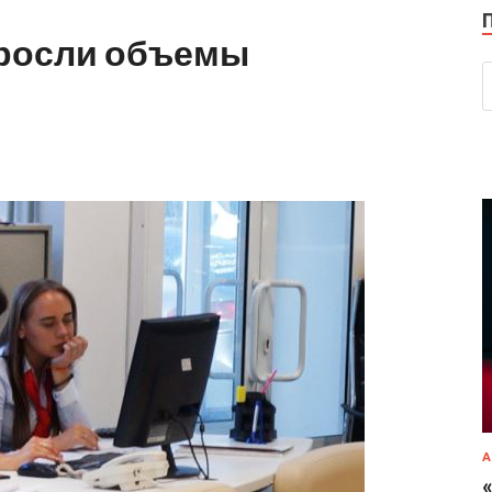
ыросли объемы
А