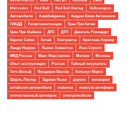
Mercedes
Red Bull
Red Bull Racing
Volkswagen
Автомобили
Азербайджана
Андреа Кими Антонелли
ГИБДД
Госавтоинспекции
Гран При Китая
Гран При Майами
ДПС
ДТП
Даниэль Риккардо
Карлос Сайнс
Китай
Контракты
Кристиан Хорнер
Ландо Норрис
Льюис Хэмилтон
Лэнс Стролл
МВД России
Макс Ферстаппен
Москве
Москвы
Опыт эксплуатации
Россия
Тайный покупатель
Тото Вольф
Фредерик Вассёр
Хельмут Марко
Шарль Леклер
Эдриан Ньюи
дороги
иномарки
китайские автомобили
новинки
новости автофирм
отечественный автопром
электромобили