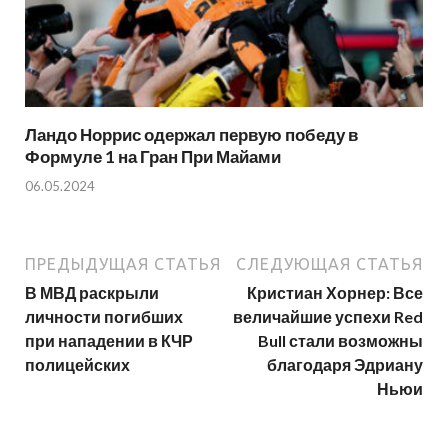
Ландо Норрис одержал первую победу в
Формуле 1 на Гран При Майами
06.05.2024
ПРЕДЫДУЩАЯ СТАТЬЯ
СЛЕДУЮЩАЯ СТАТЬЯ
В МВД раскрыли
Кристиан Хорнер: Все
личности погибших
величайшие успехи Red
при нападении в КЧР
Bull стали возможны
полицейских
благодаря Эдриану
Ньюи