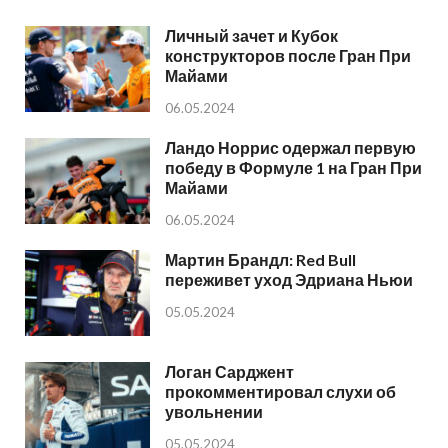
Личный зачет и Кубок
конструкторов после Гран При
Майами
06.05.2024
Ландо Норрис одержал первую
победу в Формуле 1 на Гран При
Майами
06.05.2024
Мартин Брандл: Red Bull
переживет уход Эдриана Ньюи
05.05.2024
Логан Сарджент
прокомментировал слухи об
увольнении
05.05.2024