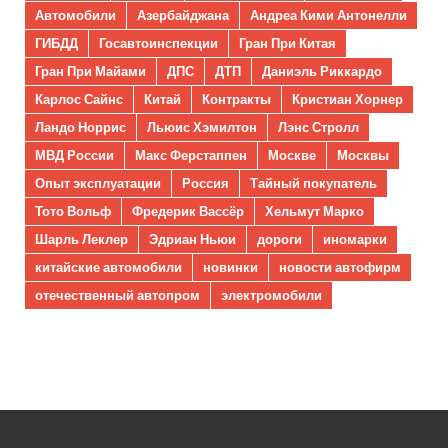
Автомобили
Азербайджана
Андреа Кими Антонелли
ГИБДД
Госавтоинспекции
Гран При Китая
Гран При Майами
ДПС
ДТП
Даниэль Риккардо
Карлос Сайнс
Китай
Контракты
Кристиан Хорнер
Ландо Норрис
Льюис Хэмилтон
Лэнс Стролл
МВД России
Макс Ферстаппен
Москве
Москвы
Опыт эксплуатации
Россия
Тайный покупатель
Тото Вольф
Фредерик Вассёр
Хельмут Марко
Шарль Леклер
Эдриан Ньюи
дороги
иномарки
китайские автомобили
новинки
новости автофирм
отечественный автопром
электромобили