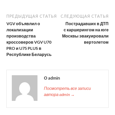
ПРЕДЫДУЩАЯ СТАТЬЯ
СЛЕДУЮЩАЯ СТАТЬЯ
VGV объявлил о
Пострадавших в ДТП
локализации
с каршерингом на юге
производства
Москвы эвакуировали
кроссоверов VGV U70
вертолетом
PRO и U75 PLUS в
Республике Беларусь
О admin
Посмотреть все записи
автора admin →