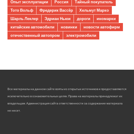
Опыт эксплуатации
Россия
Тайный покупатель
Тото Вольф
Фредерик Вассёр
Хельмут Марко
Шарль Леклер
Эдриан Ньюи
дороги
иномарки
китайские автомобили
новинки
новости автофирм
отечественный автопром
электромобили
Все материалы на данном сайте взяты из открытых источников и предоставляются
исключительно в ознакомительных целях. Права на материалы принадлежат их
владельцам. Администрация сайта ответственности за содержание материала
не несет.