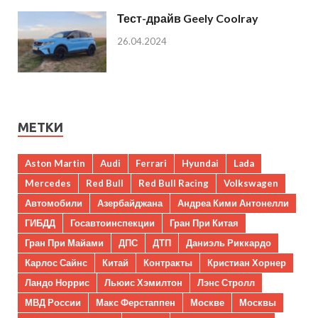
Тест-драйв Geely Coolray
26.04.2024
МЕТКИ
Aston Martin
Audi
Ferrari
Hyundai
Lada
Mercedes
Red Bull
Red Bull Racing
Volkswagen
Автомобили
Азербайджана
Андреа Кими Антонелли
ГИБДД
Госавтоинспекции
Гран При Китая
Гран При Майами
ДПС
ДТП
Даниэль Риккардо
Карлос Сайнс
Китай
Контракты
Кристиан Хорнер
Ландо Норрис
Льюис Хэмилтон
Лэнс Стролл
МВД России
Макс Ферстаппен
Москве
Москвы